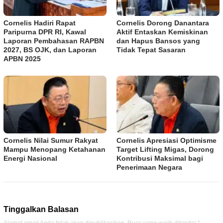
Cornelis Hadiri Rapat
Cornelis Dorong Danantara
Paripurna DPR RI, Kawal
Aktif Entaskan Kemiskinan
Laporan Pembahasan RAPBN
dan Hapus Bansos yang
2027, BS OJK, dan Laporan
Tidak Tepat Sasaran
APBN 2025
Cornelis Nilai Sumur Rakyat
Cornelis Apresiasi Optimisme
Mampu Menopang Ketahanan
Target Lifting Migas, Dorong
Energi Nasional
Kontribusi Maksimal bagi
Penerimaan Negara
Tinggalkan Balasan
Alamat email Anda tidak akan dipublikasikan.
Ruas yang wajib ditandai
*