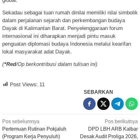
global.
Sekadau sebagai tuan rumah dinilai memiliki nilai simbolik
dalam perjalanan sejarah dan perkembangan budaya
Dayak di Kalimantan Barat. Penyelenggaraan forum
internasional ini diharapkan menjadi pintu masuk
penguatan diplomasi budaya Indonesia melalui kearifan
lokal masyarakat adat Dayak.
(
*Red
/Op berkontribusi dalam tulisan ini)
Post Views:
11
SEBARKAN
Navigasi
Pos sebelumnya
Pos berikutnya
pos
Pertemuan Rutinan Pokjaluh
DPD LBH ARB Kalbar
(Program Kerja Penyuluh)
Desak Audit Proliga 2026,