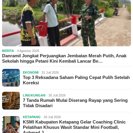
BERITA
4 Agustus 2026
Danramil Jongkat Perjuangkan Jembatan Merah Putih, Anak
Sekolah hingga Petani Kini Kembali Lancar Be…
EKONOMI
31 Juli 2026
Top 3 Reksadana Saham Paling Cepat Pulih Setelah
Koreksi
LINGKUNGAN
30 Juli 2026
7 Tanda Rumah Mulai Diserang Rayap yang Sering
Tidak Disadari
KETAPANG
26 Juli 2026
KSMI Kabupaten Ketapang Gelar Coaching Clinic
Pelatihan Khusus Wasit Standar Mini Football,
Achmad J…