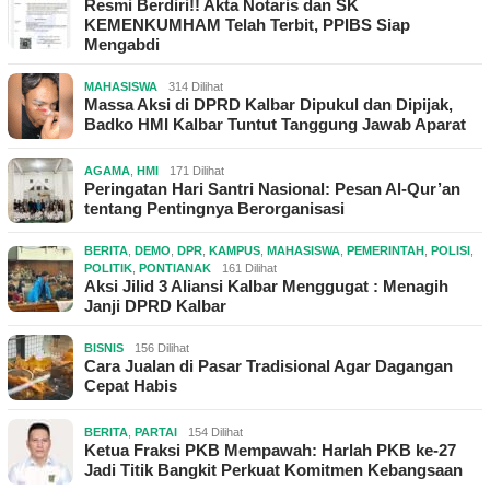
Resmi Berdiri!! Akta Notaris dan SK
KEMENKUMHAM Telah Terbit, PPIBS Siap
Mengabdi
MAHASISWA
314 Dilihat
Massa Aksi di DPRD Kalbar Dipukul dan Dipijak,
Badko HMI Kalbar Tuntut Tanggung Jawab Aparat
AGAMA
,
HMI
171 Dilihat
Peringatan Hari Santri Nasional: Pesan Al-Qur’an
tentang Pentingnya Berorganisasi
BERITA
,
DEMO
,
DPR
,
KAMPUS
,
MAHASISWA
,
PEMERINTAH
,
POLISI
,
POLITIK
,
PONTIANAK
161 Dilihat
Aksi Jilid 3 Aliansi Kalbar Menggugat : Menagih
Janji DPRD Kalbar
BISNIS
156 Dilihat
Cara Jualan di Pasar Tradisional Agar Dagangan
Cepat Habis
BERITA
,
PARTAI
154 Dilihat
Ketua Fraksi PKB Mempawah: Harlah PKB ke-27
Jadi Titik Bangkit Perkuat Komitmen Kebangsaan