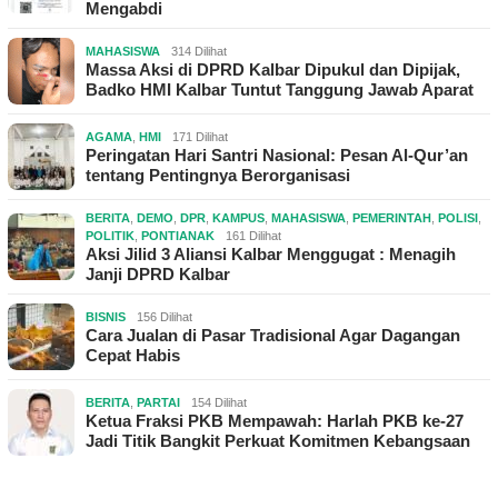
Mengabdi
MAHASISWA
314 Dilihat
Massa Aksi di DPRD Kalbar Dipukul dan Dipijak,
Badko HMI Kalbar Tuntut Tanggung Jawab Aparat
AGAMA
,
HMI
171 Dilihat
Peringatan Hari Santri Nasional: Pesan Al-Qur’an
tentang Pentingnya Berorganisasi
BERITA
,
DEMO
,
DPR
,
KAMPUS
,
MAHASISWA
,
PEMERINTAH
,
POLISI
,
POLITIK
,
PONTIANAK
161 Dilihat
Aksi Jilid 3 Aliansi Kalbar Menggugat : Menagih
Janji DPRD Kalbar
BISNIS
156 Dilihat
Cara Jualan di Pasar Tradisional Agar Dagangan
Cepat Habis
BERITA
,
PARTAI
154 Dilihat
Ketua Fraksi PKB Mempawah: Harlah PKB ke-27
Jadi Titik Bangkit Perkuat Komitmen Kebangsaan