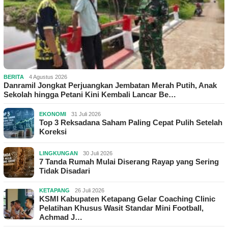
BERITA
4 Agustus 2026
Danramil Jongkat Perjuangkan Jembatan Merah Putih, Anak
Sekolah hingga Petani Kini Kembali Lancar Be…
EKONOMI
31 Juli 2026
Top 3 Reksadana Saham Paling Cepat Pulih Setelah
Koreksi
LINGKUNGAN
30 Juli 2026
7 Tanda Rumah Mulai Diserang Rayap yang Sering
Tidak Disadari
KETAPANG
26 Juli 2026
KSMI Kabupaten Ketapang Gelar Coaching Clinic
Pelatihan Khusus Wasit Standar Mini Football,
Achmad J…