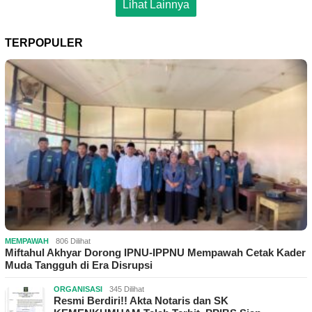
Lihat Lainnya
TERPOPULER
MEMPAWAH
806 Dilihat
Miftahul Akhyar Dorong IPNU-IPPNU Mempawah Cetak Kader
Muda Tangguh di Era Disrupsi
ORGANISASI
345 Dilihat
Resmi Berdiri!! Akta Notaris dan SK