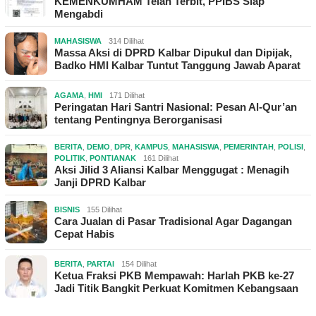
KEMENKUMHAM Telah Terbit, PPIBS Siap
Mengabdi
MAHASISWA
314 Dilihat
Massa Aksi di DPRD Kalbar Dipukul dan Dipijak,
Badko HMI Kalbar Tuntut Tanggung Jawab Aparat
AGAMA
,
HMI
171 Dilihat
Peringatan Hari Santri Nasional: Pesan Al-Qur’an
tentang Pentingnya Berorganisasi
BERITA
,
DEMO
,
DPR
,
KAMPUS
,
MAHASISWA
,
PEMERINTAH
,
POLISI
,
POLITIK
,
PONTIANAK
161 Dilihat
Aksi Jilid 3 Aliansi Kalbar Menggugat : Menagih
Janji DPRD Kalbar
BISNIS
155 Dilihat
Cara Jualan di Pasar Tradisional Agar Dagangan
Cepat Habis
BERITA
,
PARTAI
154 Dilihat
Ketua Fraksi PKB Mempawah: Harlah PKB ke-27
Jadi Titik Bangkit Perkuat Komitmen Kebangsaan