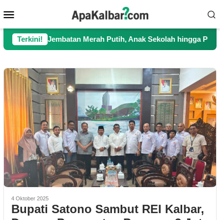
Loncat
Menu
ke
Mobile
konten
gkan Jembatan Merah Putih, Anak Sekolah hingga Petani Kini Ke
Terkini!
4 Oktober 2025
Bupati Satono Sambut REI Kalbar,