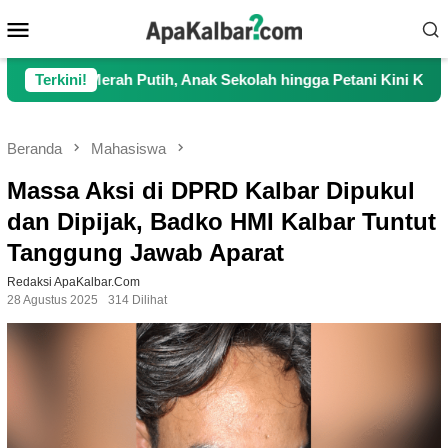
Loncat
Menu
ke
Mobile
konten
h Putih, Anak Sekolah hingga Petani Kini Kembali Lancar Bera
Terkini!
Beranda
Mahasiswa
Massa Aksi di DPRD Kalbar Dipukul
dan Dipijak, Badko HMI Kalbar Tuntut
Tanggung Jawab Aparat
Redaksi ApaKalbar.com
28 Agustus 2025
314 Dilihat