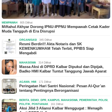
MEMPAWAH
805 Dilihat
Miftahul Akhyar Dorong IPNU-IPPNU Mempawah Cetak Kader
Muda Tangguh di Era Disrupsi
ORGANISASI
345 Dilihat
Resmi Berdiri!! Akta Notaris dan SK
KEMENKUMHAM Telah Terbit, PPIBS Siap
Mengabdi
MAHASISWA
314 Dilihat
Massa Aksi di DPRD Kalbar Dipukul dan Dipijak,
Badko HMI Kalbar Tuntut Tanggung Jawab Aparat
AGAMA
,
HMI
171 Dilihat
Peringatan Hari Santri Nasional: Pesan Al-Qur’an
tentang Pentingnya Berorganisasi
BERITA
,
DEMO
,
DPR
,
KAMPUS
,
MAHASISWA
,
PEMERINTAH
,
POLISI
,
POLITIK
,
PONTIANAK
161 Dilihat
Aksi Jilid 3 Aliansi Kalbar Menggugat : Menagih