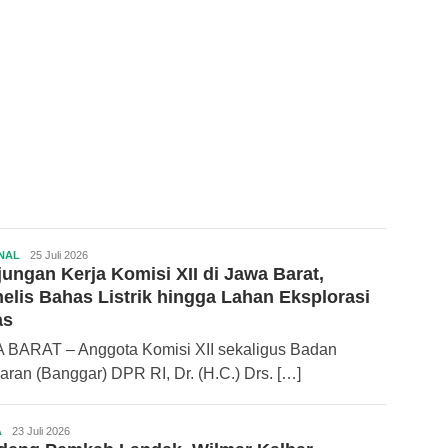
NAL
Redaksi
25 Juli 2026
ungan Kerja Komisi XII di Jawa Barat,
ApaKalbar.com
elis Bahas Listrik hingga Lahan Eksplorasi
as
 BARAT – Anggota Komisi XII sekaligus Badan
ran (Banggar) DPR RI, Dr. (H.C.) Drs. […]
A
Redaksi
23 Juli 2026
ApaKalbar.com