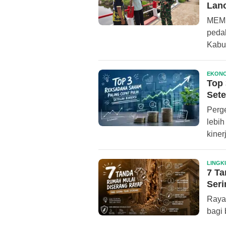
Lanc
MEMP
peda
Kabu
EKONO
Top 
Sete
Perg
lebih
kiner
LINGK
7 T
Seri
Raya
bagi 