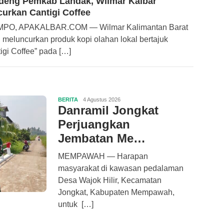
deng Pemkab Landak, Wilmar Kalbar
urkan Cantigi Coffee
MPO, APAKALBAR.COM — Wilmar Kalimantan Barat
 meluncurkan produk kopi olahan lokal bertajuk
igi Coffee” pada […]
BERITA
4 Agustus 2026
Danramil Jongkat
Perjuangkan
Jembatan Me…
MEMPAWAH — Harapan
masyarakat di kawasan pedalaman
Desa Wajok Hilir, Kecamatan
Jongkat, Kabupaten Mempawah,
untuk […]