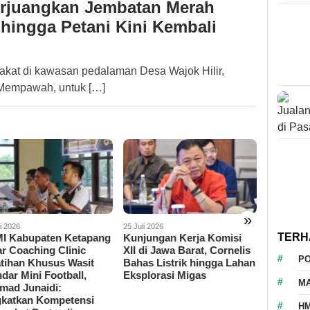
erjuangkan Jembatan Merah
 hingga Petani Kini Kembali
t di kawasan pedalaman Desa Wajok Hilir,
Mempawah, untuk […]
»
i 2026
25 Juli 2026
23 Juli 2026
TERH
I Kabupaten Ketapang
Kunjungan Kerja Komisi
Gandeng
r Coaching Clinic
XII di Jawa Barat, Cornelis
Wilmar 
P
atihan Khusus Wasit
Bahas Listrik hingga Lahan
Cantigi 
dar Mini Football,
Eksplorasi Migas
M
mad Junaidi:
gkatkan Kompetensi
HM