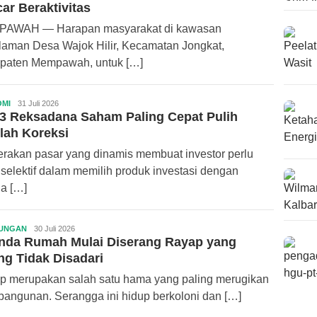
ar Beraktivitas
AWAH — Harapan masyarakat di kawasan
laman Desa Wajok Hilir, Kecamatan Jongkat,
paten Mempawah, untuk […]
MI
Redaksi
31 Juli 2026
3 Reksadana Saham Paling Cepat Pulih
ApaKalbar.com
lah Koreksi
erakan pasar yang dinamis membuat investor perlu
 selektif dalam memilih produk investasi dengan
ja […]
UNGAN
Redaksi
30 Juli 2026
anda Rumah Mulai Diserang Rayap yang
ApaKalbar.com
ng Tidak Disadari
p merupakan salah satu hama yang paling merugikan
bangunan. Serangga ini hidup berkoloni dan […]