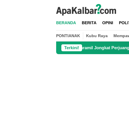
Loncat
ke
konten
BERANDA
BERITA
OPINI
POLI
PONTIANAK
Kubu Raya
Mempa
Danramil Jongkat Perjuangkan Jembatan Merah Pu
Terkini!