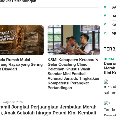
angkat Pertandingan
S
IA
K
P
TERB
»
BERITA
nda Rumah Mulai
KSMI Kabupaten Ketapang
Kunjun
Danram
rang Rayap yang Sering
Gelar Coaching Clinic
di Jaw
Merah 
k Disadari
Pelatihan Khusus Wasit
Bahas 
Kini 
Standar Mini Football,
Eksplo
Achmad Junaidi: Tingkatkan
Kompetensi Perangkat
Pertandingan
A
Kabiro
4 Agustus 2026
ramil Jongkat Perjuangkan Jembatan Merah
Mempawah
h, Anak Sekolah hingga Petani Kini Kembali