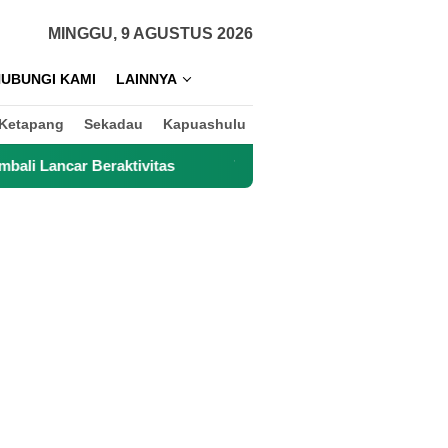
MINGGU, 9 AGUSTUS 2026
UBUNGI KAMI
LAINNYA
Ketapang
Sekadau
Kapuashulu
itas
Top 3 Reksadana Saham Paling Cepat Pulih Setelah