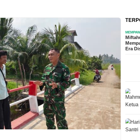
TERP
MEMPA
Mifta
Mempa
Era Di