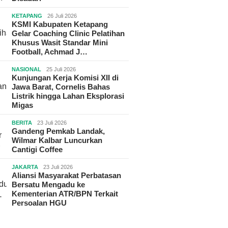
KETAPANG
26 Juli 2026
KSMI Kabupaten Ketapang
Gelar Coaching Clinic Pelatihan
Khusus Wasit Standar Mini
Football, Achmad J…
NASIONAL
25 Juli 2026
Kunjungan Kerja Komisi XII di
Jawa Barat, Cornelis Bahas
Listrik hingga Lahan Eksplorasi
Migas
BERITA
23 Juli 2026
Gandeng Pemkab Landak,
Wilmar Kalbar Luncurkan
Cantigi Coffee
JAKARTA
23 Juli 2026
Aliansi Masyarakat Perbatasan
Bersatu Mengadu ke
Kementerian ATR/BPN Terkait
Persoalan HGU