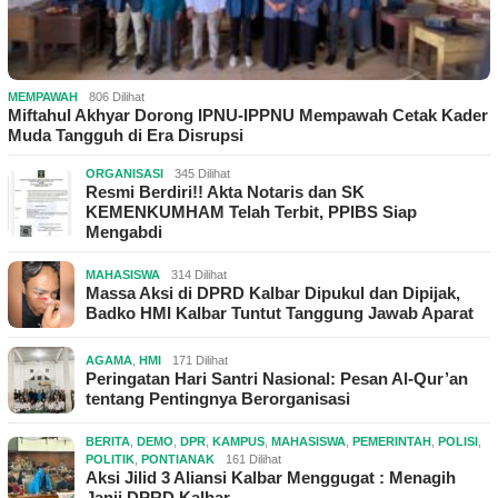
MEMPAWAH
806 Dilihat
Miftahul Akhyar Dorong IPNU-IPPNU Mempawah Cetak Kader
Muda Tangguh di Era Disrupsi
ORGANISASI
345 Dilihat
Resmi Berdiri!! Akta Notaris dan SK
KEMENKUMHAM Telah Terbit, PPIBS Siap
Mengabdi
MAHASISWA
314 Dilihat
Massa Aksi di DPRD Kalbar Dipukul dan Dipijak,
Badko HMI Kalbar Tuntut Tanggung Jawab Aparat
AGAMA
,
HMI
171 Dilihat
Peringatan Hari Santri Nasional: Pesan Al-Qur’an
tentang Pentingnya Berorganisasi
BERITA
,
DEMO
,
DPR
,
KAMPUS
,
MAHASISWA
,
PEMERINTAH
,
POLISI
,
POLITIK
,
PONTIANAK
161 Dilihat
Aksi Jilid 3 Aliansi Kalbar Menggugat : Menagih
Janji DPRD Kalbar