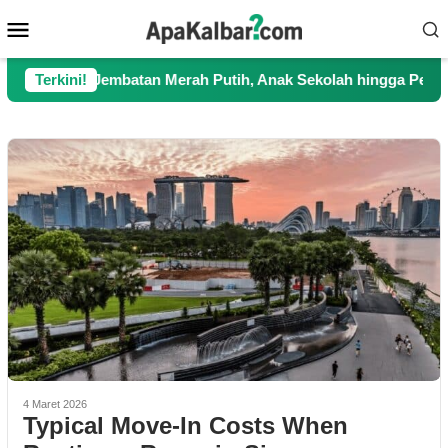
Loncat
Menu
ke
Mobile
konten
gkan Jembatan Merah Putih, Anak Sekolah hingga Petani Kini K
Terkini!
4 Maret 2026
Typical Move-In Costs When