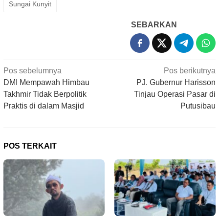
Sungai Kunyit
SEBARKAN
Navigasi
Pos sebelumnya
Pos berikutnya
pos
DMI Mempawah Himbau
PJ. Gubernur Harisson
Takhmir Tidak Berpolitik
Tinjau Operasi Pasar di
Praktis di dalam Masjid
Putusibau
POS TERKAIT