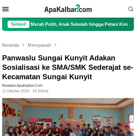
Loncat
Menu
ke
Mobile
konten
erah Putih, Anak Sekolah hingga Petani Kini Kembali Lancar Be
Terkini!
Beranda
Mempawah
Panwaslu Sungai Kunyit Adakan
Sosialisasi ke SMA/SMK Sederajat se-
Kecamatan Sungai Kunyit
Redaksi ApaKalbar.com
11 Oktober 2023
24 Dilihat