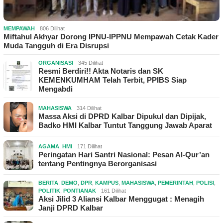
MEMPAWAH
806 Dilihat
Miftahul Akhyar Dorong IPNU-IPPNU Mempawah Cetak Kader
Muda Tangguh di Era Disrupsi
ORGANISASI
345 Dilihat
Resmi Berdiri!! Akta Notaris dan SK
KEMENKUMHAM Telah Terbit, PPIBS Siap
Mengabdi
MAHASISWA
314 Dilihat
Massa Aksi di DPRD Kalbar Dipukul dan Dipijak,
Badko HMI Kalbar Tuntut Tanggung Jawab Aparat
AGAMA
,
HMI
171 Dilihat
Peringatan Hari Santri Nasional: Pesan Al-Qur’an
tentang Pentingnya Berorganisasi
BERITA
,
DEMO
,
DPR
,
KAMPUS
,
MAHASISWA
,
PEMERINTAH
,
POLISI
,
POLITIK
,
PONTIANAK
161 Dilihat
Aksi Jilid 3 Aliansi Kalbar Menggugat : Menagih
Janji DPRD Kalbar