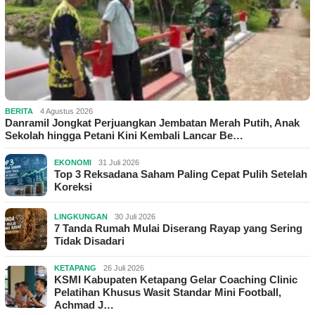
BERITA
4 Agustus 2026
Danramil Jongkat Perjuangkan Jembatan Merah Putih, Anak
Sekolah hingga Petani Kini Kembali Lancar Be…
EKONOMI
31 Juli 2026
Top 3 Reksadana Saham Paling Cepat Pulih Setelah
Koreksi
LINGKUNGAN
30 Juli 2026
7 Tanda Rumah Mulai Diserang Rayap yang Sering
Tidak Disadari
KETAPANG
26 Juli 2026
KSMI Kabupaten Ketapang Gelar Coaching Clinic
Pelatihan Khusus Wasit Standar Mini Football,
Achmad J…