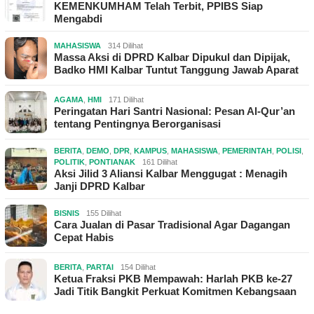
KEMENKUMHAM Telah Terbit, PPIBS Siap
Mengabdi
MAHASISWA
314 Dilihat
Massa Aksi di DPRD Kalbar Dipukul dan Dipijak,
Badko HMI Kalbar Tuntut Tanggung Jawab Aparat
AGAMA
,
HMI
171 Dilihat
Peringatan Hari Santri Nasional: Pesan Al-Qur’an
tentang Pentingnya Berorganisasi
BERITA
,
DEMO
,
DPR
,
KAMPUS
,
MAHASISWA
,
PEMERINTAH
,
POLISI
,
POLITIK
,
PONTIANAK
161 Dilihat
Aksi Jilid 3 Aliansi Kalbar Menggugat : Menagih
Janji DPRD Kalbar
BISNIS
155 Dilihat
Cara Jualan di Pasar Tradisional Agar Dagangan
Cepat Habis
BERITA
,
PARTAI
154 Dilihat
Ketua Fraksi PKB Mempawah: Harlah PKB ke-27
Jadi Titik Bangkit Perkuat Komitmen Kebangsaan