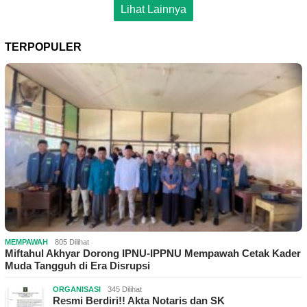
Lihat Lainnya
TERPOPULER
MEMPAWAH
805 Dilihat
Miftahul Akhyar Dorong IPNU-IPPNU Mempawah Cetak Kader
Muda Tangguh di Era Disrupsi
ORGANISASI
345 Dilihat
Resmi Berdiri!! Akta Notaris dan SK