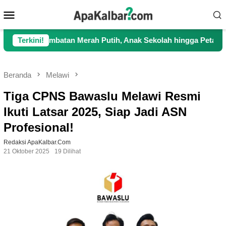
Loncat
Menu
ke
Mobile
konten
mbatan Merah Putih, Anak Sekolah hingga Petani Kini Kembali L
Terkini!
Beranda
Melawi
Tiga CPNS Bawaslu Melawi Resmi
Ikuti Latsar 2025, Siap Jadi ASN
Profesional!
Redaksi ApaKalbar.com
21 Oktober 2025
19 Dilihat