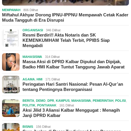
MEMPAWAH
806 Dilihat
Miftahul Akhyar Dorong IPNU-IPPNU Mempawah Cetak Kader
Muda Tangguh di Era Disrupsi
ORGANISASI
346 Dilihat
Resmi Berdiri!! Akta Notaris dan SK
KEMENKUMHAM Telah Terbit, PPIBS Siap
Mengabdi
MAHASISWA
314 Dilihat
Massa Aksi di DPRD Kalbar Dipukul dan Dipijak,
Badko HMI Kalbar Tuntut Tanggung Jawab Aparat
AGAMA
,
HMI
171 Dilihat
Peringatan Hari Santri Nasional: Pesan Al-Qur’an
tentang Pentingnya Berorganisasi
BERITA
,
DEMO
,
DPR
,
KAMPUS
,
MAHASISWA
,
PEMERINTAH
,
POLISI
,
POLITIK
,
PONTIANAK
161 Dilihat
Aksi Jilid 3 Aliansi Kalbar Menggugat : Menagih
Janji DPRD Kalbar
BISNIS
156 Dilihat