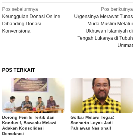
Navigasi
Pos sebelumnya
Pos berikutnya
pos
Keunggulan Donasi Online
Urgensinya Merawat Tunas
Dibanding Donasi
Muda Muslim Melalui
Konvensional
Ukhuwah Islamiyah di
Tengah Lukanya di Tubuh
Ummat
POS TERKAIT
Dorong Pemilu Tertib dan
Golkar Melawi Tegas:
Kondusif, Bawaslu Melawi
Soeharto Layak Jadi
Adakan Konsolidasi
Pahlawan Nasional!
Demokrasi