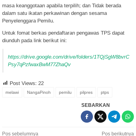
masa keanggotaan apabila terpilih; dan Tidak berada
dalam satu ikatan perkawinan dengan sesama
Penyelenggara Pemilu.
Untuk fomat berkas pendaftaran pengawas TPS dapat
diunduh pada link berikut ini:
https://drive.google.com/drive/folders/1TQjSgW8bvrC
Psy7qPzfwaxBwM77ZhaQv
Post Views:
22
melawi
NangaPinoh
pemilu
pilpres
ptps
SEBARKAN
Navigasi
Pos sebelumnya
Pos berikutnya