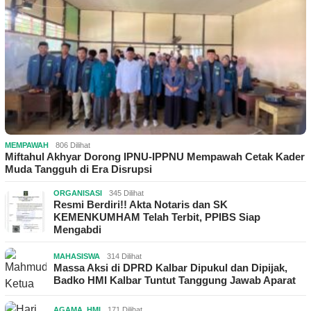
MEMPAWAH
806 Dilihat
Miftahul Akhyar Dorong IPNU-IPPNU Mempawah Cetak Kader
Muda Tangguh di Era Disrupsi
ORGANISASI
345 Dilihat
Resmi Berdiri!! Akta Notaris dan SK
KEMENKUMHAM Telah Terbit, PPIBS Siap
Mengabdi
MAHASISWA
314 Dilihat
Massa Aksi di DPRD Kalbar Dipukul dan Dipijak,
Badko HMI Kalbar Tuntut Tanggung Jawab Aparat
AGAMA
,
HMI
171 Dilihat