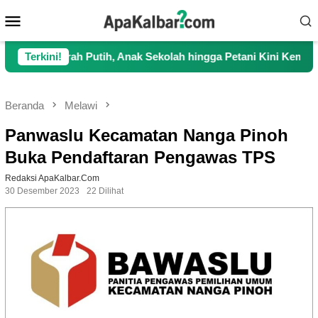
Loncat
Menu
ke
Mobile
konten
rah Putih, Anak Sekolah hingga Petani Kini Kembali Lancar Ber
Terkini!
Beranda
Melawi
Panwaslu Kecamatan Nanga Pinoh
Buka Pendaftaran Pengawas TPS
Redaksi ApaKalbar.com
30 Desember 2023
22 Dilihat