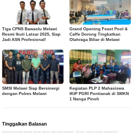
Tiga CPNS Bawaslu Melawi
Grand Opening Feast Pool &
Resmi Ikuti Latsar 2025, Siap
Caffe Dorong Tingkatkan
Jadi ASN Profesional!
Olahraga Biliar di Melawi
SMSI Melawi Siap Bersinergi
Kegiatan PLP 2 Mahasiswa
dengan Polres Melawi
IKIP PGRI Pontianak di SMKN
1 Nanga Pinoh
Tinggalkan Balasan
Alamat email Anda tidak akan dipublikasikan.
Ruas yang wajib ditandai
*