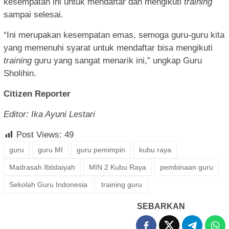
kesempatan ini untuk mendaftar dan mengikuti
training
sampai selesai.
“Ini merupakan kesempatan emas, semoga guru-guru kita
yang memenuhi syarat untuk mendaftar bisa mengikuti
training
guru yang sangat menarik ini,” ungkap Guru
Sholihin.
Citizen Reporter
Editor: Ika Ayuni Lestari
Post Views:
49
guru
guru MI
guru pemimpin
kubu raya
Madrasah Ibtidaiyah
MIN 2 Kubu Raya
pembinaan guru
Sekolah Guru Indonesia
training guru
SEBARKAN