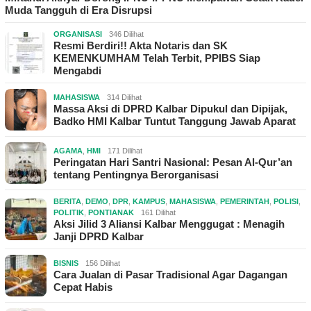
Muda Tangguh di Era Disrupsi
ORGANISASI
346 Dilihat
Resmi Berdiri!! Akta Notaris dan SK
KEMENKUMHAM Telah Terbit, PPIBS Siap
Mengabdi
MAHASISWA
314 Dilihat
Massa Aksi di DPRD Kalbar Dipukul dan Dipijak,
Badko HMI Kalbar Tuntut Tanggung Jawab Aparat
AGAMA
,
HMI
171 Dilihat
Peringatan Hari Santri Nasional: Pesan Al-Qur’an
tentang Pentingnya Berorganisasi
BERITA
,
DEMO
,
DPR
,
KAMPUS
,
MAHASISWA
,
PEMERINTAH
,
POLISI
,
POLITIK
,
PONTIANAK
161 Dilihat
Aksi Jilid 3 Aliansi Kalbar Menggugat : Menagih
Janji DPRD Kalbar
BISNIS
156 Dilihat
Cara Jualan di Pasar Tradisional Agar Dagangan
Cepat Habis