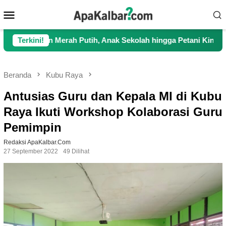
Loncat
Menu
ke
Mobile
konten
 Merah Putih, Anak Sekolah hingga Petani Kini Kembali Lancar 
Terkini!
Beranda
Kubu Raya
Antusias Guru dan Kepala MI di Kubu
Raya Ikuti Workshop Kolaborasi Guru
Pemimpin
Redaksi ApaKalbar.com
27 September 2022
49 Dilihat