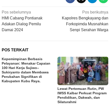
Navigasi
Pos sebelumnya
Pos berikutnya
pos
HMI Cabang Pontianak
Kapolres Bengkayang dan
Adakan Dialog Pemilu
Forkopimda Musnahkan
Damai 2024
Senpi Serahan Warga
POS TERKAIT
Kepemimpinan Berbasis
Pelayanan: Menakar Capaian
100 Hari Kerja Sujiwo–
Sukiryanto dalam Membawa
Perubahan Signifikan di
Kabupaten Kubu Raya.
Lewat Pertemuan Rutin, PW
IWSS Kalbar Perkuat Program
Pendidikan, Dakwah, dan
Silaturahmi