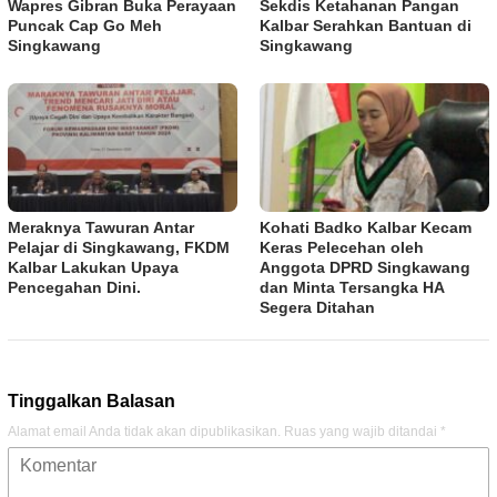
Wapres Gibran Buka Perayaan
Sekdis Ketahanan Pangan
Puncak Cap Go Meh
Kalbar Serahkan Bantuan di
Singkawang
Singkawang
Meraknya Tawuran Antar
Kohati Badko Kalbar Kecam
Pelajar di Singkawang, FKDM
Keras Pelecehan oleh
Kalbar Lakukan Upaya
Anggota DPRD Singkawang
Pencegahan Dini.
dan Minta Tersangka HA
Segera Ditahan
Tinggalkan Balasan
Alamat email Anda tidak akan dipublikasikan.
Ruas yang wajib ditandai
*