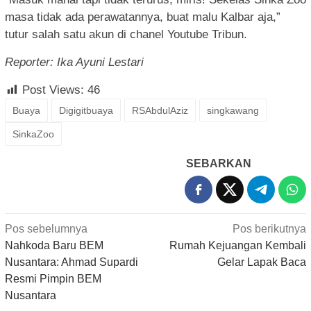
masa tidak ada perawatannya, buat malu Kalbar aja,”
tutur salah satu akun di chanel Youtube Tribun.
Reporter: Ika Ayuni Lestari
Post Views:
46
Buaya
Digigitbuaya
RSAbdulAziz
singkawang
SinkaZoo
SEBARKAN
Navigasi
Pos sebelumnya
Pos berikutnya
pos
Nahkoda Baru BEM
Rumah Kejuangan Kembali
Nusantara: Ahmad Supardi
Gelar Lapak Baca
Resmi Pimpin BEM
Nusantara