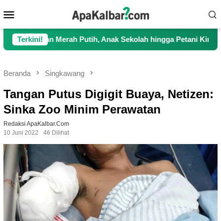
Loncat
Menu
ke
Mobile
konten
 Merah Putih, Anak Sekolah hingga Petani Kini Kembali Lancar 
Terkini!
Beranda
Singkawang
Tangan Putus Digigit Buaya, Netizen:
Sinka Zoo Minim Perawatan
Redaksi ApaKalbar.com
10 Juni 2022
46 Dilihat