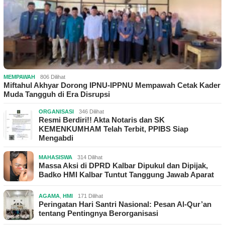
MEMPAWAH
806 Dilihat
Miftahul Akhyar Dorong IPNU-IPPNU Mempawah Cetak Kader
Muda Tangguh di Era Disrupsi
ORGANISASI
346 Dilihat
Resmi Berdiri!! Akta Notaris dan SK
KEMENKUMHAM Telah Terbit, PPIBS Siap
Mengabdi
MAHASISWA
314 Dilihat
Massa Aksi di DPRD Kalbar Dipukul dan Dipijak,
Badko HMI Kalbar Tuntut Tanggung Jawab Aparat
AGAMA
,
HMI
171 Dilihat
Peringatan Hari Santri Nasional: Pesan Al-Qur’an
tentang Pentingnya Berorganisasi