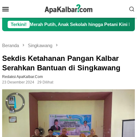
Loncat
Menu
ke
Mobile
konten
erah Putih, Anak Sekolah hingga Petani Kini Kembali Lancar Be
Terkini!
Beranda
Singkawang
Sekdis Ketahanan Pangan Kalbar
Serahkan Bantuan di Singkawang
Redaksi ApaKalbar.com
23 Desember 2024
29 Dilihat