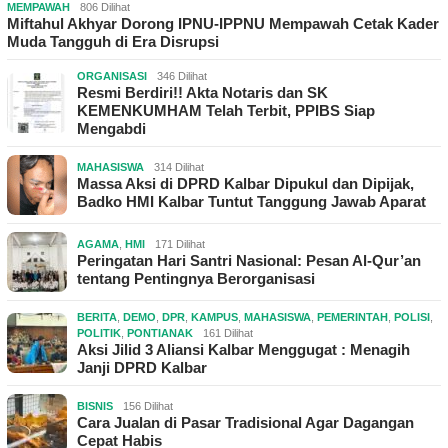
MEMPAWAH
806 Dilihat
Miftahul Akhyar Dorong IPNU-IPPNU Mempawah Cetak Kader
Muda Tangguh di Era Disrupsi
ORGANISASI
346 Dilihat
Resmi Berdiri!! Akta Notaris dan SK
KEMENKUMHAM Telah Terbit, PPIBS Siap
Mengabdi
MAHASISWA
314 Dilihat
Massa Aksi di DPRD Kalbar Dipukul dan Dipijak,
Badko HMI Kalbar Tuntut Tanggung Jawab Aparat
AGAMA
,
HMI
171 Dilihat
Peringatan Hari Santri Nasional: Pesan Al-Qur’an
tentang Pentingnya Berorganisasi
BERITA
,
DEMO
,
DPR
,
KAMPUS
,
MAHASISWA
,
PEMERINTAH
,
POLISI
,
POLITIK
,
PONTIANAK
161 Dilihat
Aksi Jilid 3 Aliansi Kalbar Menggugat : Menagih
Janji DPRD Kalbar
BISNIS
156 Dilihat
Cara Jualan di Pasar Tradisional Agar Dagangan
Cepat Habis