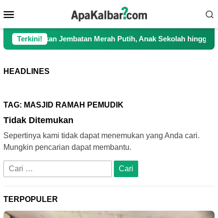
Loncat
Menu
ke
Mobile
konten
rjuangkan Jembatan Merah Putih, Anak Sekolah hingga Petani Ki
Terkini!
HEADLINES
TAG:
MASJID RAMAH PEMUDIK
Tidak Ditemukan
Sepertinya kami tidak dapat menemukan yang Anda cari.
Mungkin pencarian dapat membantu.
Cari
untuk:
TERPOPULER