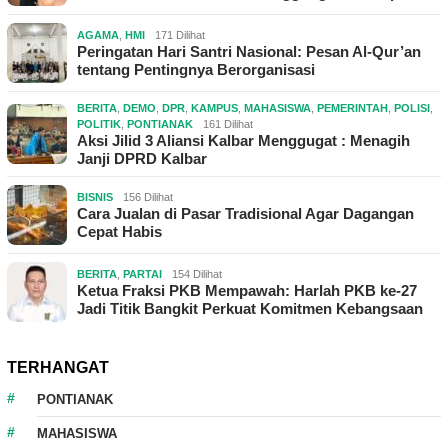
AGAMA
,
HMI
171 Dilihat
Peringatan Hari Santri Nasional: Pesan Al-Qur’an
tentang Pentingnya Berorganisasi
BERITA
,
DEMO
,
DPR
,
KAMPUS
,
MAHASISWA
,
PEMERINTAH
,
POLISI
,
POLITIK
,
PONTIANAK
161 Dilihat
Aksi Jilid 3 Aliansi Kalbar Menggugat : Menagih
Janji DPRD Kalbar
BISNIS
156 Dilihat
Cara Jualan di Pasar Tradisional Agar Dagangan
Cepat Habis
BERITA
,
PARTAI
154 Dilihat
Ketua Fraksi PKB Mempawah: Harlah PKB ke-27
Jadi Titik Bangkit Perkuat Komitmen Kebangsaan
TERHANGAT
PONTIANAK
MAHASISWA