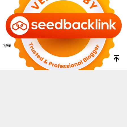
tutup
INDEKS
KODE ETIK