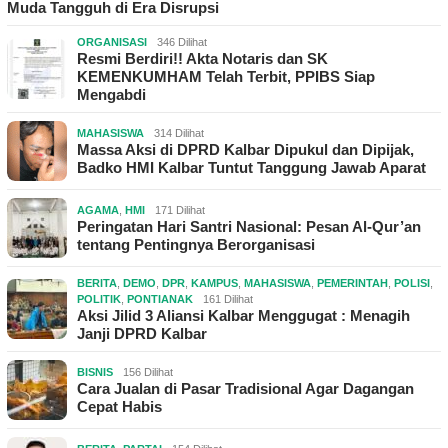
Muda Tangguh di Era Disrupsi
ORGANISASI
346 Dilihat
Resmi Berdiri!! Akta Notaris dan SK
KEMENKUMHAM Telah Terbit, PPIBS Siap
Mengabdi
MAHASISWA
314 Dilihat
Massa Aksi di DPRD Kalbar Dipukul dan Dipijak,
Badko HMI Kalbar Tuntut Tanggung Jawab Aparat
AGAMA
,
HMI
171 Dilihat
Peringatan Hari Santri Nasional: Pesan Al-Qur’an
tentang Pentingnya Berorganisasi
BERITA
,
DEMO
,
DPR
,
KAMPUS
,
MAHASISWA
,
PEMERINTAH
,
POLISI
,
POLITIK
,
PONTIANAK
161 Dilihat
Aksi Jilid 3 Aliansi Kalbar Menggugat : Menagih
Janji DPRD Kalbar
BISNIS
156 Dilihat
Cara Jualan di Pasar Tradisional Agar Dagangan
Cepat Habis