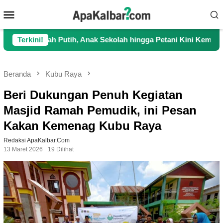
Loncat
Menu
ke
Mobile
konten
 Anak Sekolah hingga Petani Kini Kembali Lancar Beraktivitas
Terkini!
Beranda
Kubu Raya
Beri Dukungan Penuh Kegiatan
Masjid Ramah Pemudik, ini Pesan
Kakan Kemenag Kubu Raya
Redaksi ApaKalbar.com
13 Maret 2026
19 Dilihat