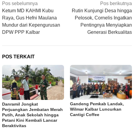
Navigasi
Pos sebelumnya
Pos berikutnya
pos
Ketum MD KAHMI Kubu
Rutin Kunjungi Desa hingga
Raya, Gus Hefni Maulana
Pelosok, Cornelis Ingatkan
Mundur dari Kepengurusan
Pentingnya Menyiapkan
DPW PPP Kalbar
Generasi Berkualitas
POS TERKAIT
Gandeng Pemkab Landak,
Danramil Jongkat
Wilmar Kalbar Luncurkan
Perjuangkan Jembatan Merah
Cantigi Coffee
Putih, Anak Sekolah hingga
Petani Kini Kembali Lancar
Beraktivitas