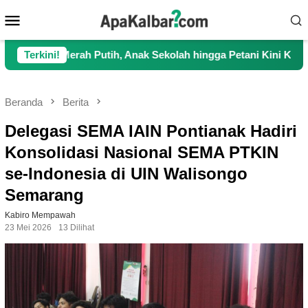
Loncat
Menu
ke
Mobile
konten
h Putih, Anak Sekolah hingga Petani Kini Kembali Lancar Berak
Terkini!
Beranda
Berita
Delegasi SEMA IAIN Pontianak Hadiri
Konsolidasi Nasional SEMA PTKIN
se-Indonesia di UIN Walisongo
Semarang
Kabiro Mempawah
23 Mei 2026
13 Dilihat