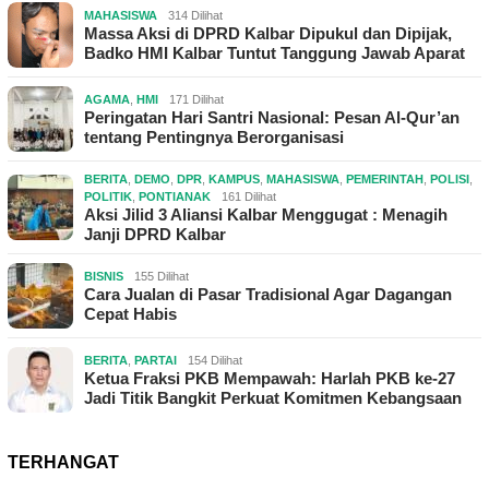
MAHASISWA
314 Dilihat
Massa Aksi di DPRD Kalbar Dipukul dan Dipijak,
Badko HMI Kalbar Tuntut Tanggung Jawab Aparat
AGAMA
,
HMI
171 Dilihat
Peringatan Hari Santri Nasional: Pesan Al-Qur’an
tentang Pentingnya Berorganisasi
BERITA
,
DEMO
,
DPR
,
KAMPUS
,
MAHASISWA
,
PEMERINTAH
,
POLISI
,
POLITIK
,
PONTIANAK
161 Dilihat
Aksi Jilid 3 Aliansi Kalbar Menggugat : Menagih
Janji DPRD Kalbar
BISNIS
155 Dilihat
Cara Jualan di Pasar Tradisional Agar Dagangan
Cepat Habis
BERITA
,
PARTAI
154 Dilihat
Ketua Fraksi PKB Mempawah: Harlah PKB ke-27
Jadi Titik Bangkit Perkuat Komitmen Kebangsaan
TERHANGAT