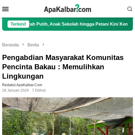
Loncat
Menu
ke
Mobile
konten
utih, Anak Sekolah hingga Petani Kini Kembali Lancar Berakti
Terkini!
Beranda
Berita
Pengabdian Masyarakat Komunitas
Pencinta Bakau : Memulihkan
Lingkungan
Redaksi ApaKalbar.com
28 Januari 2026
7 Dilihat