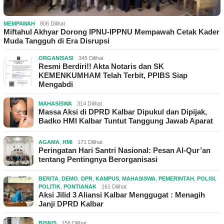
MEMPAWAH
806 Dilihat
Miftahul Akhyar Dorong IPNU-IPPNU Mempawah Cetak Kader
Muda Tangguh di Era Disrupsi
ORGANISASI
345 Dilihat
Resmi Berdiri!! Akta Notaris dan SK
KEMENKUMHAM Telah Terbit, PPIBS Siap
Mengabdi
MAHASISWA
314 Dilihat
Massa Aksi di DPRD Kalbar Dipukul dan Dipijak,
Badko HMI Kalbar Tuntut Tanggung Jawab Aparat
AGAMA
,
HMI
171 Dilihat
Peringatan Hari Santri Nasional: Pesan Al-Qur’an
tentang Pentingnya Berorganisasi
BERITA
,
DEMO
,
DPR
,
KAMPUS
,
MAHASISWA
,
PEMERINTAH
,
POLISI
,
POLITIK
,
PONTIANAK
161 Dilihat
Aksi Jilid 3 Aliansi Kalbar Menggugat : Menagih
Janji DPRD Kalbar
BISNIS
156 Dilihat