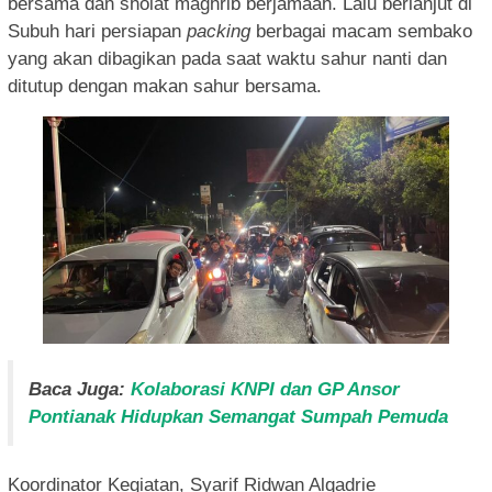
bersama dan sholat maghrib berjamaah. Lalu berlanjut di
Subuh hari persiapan
packing
berbagai macam sembako
yang akan dibagikan pada saat waktu sahur nanti dan
ditutup dengan makan sahur bersama.
Baca Juga:
Kolaborasi KNPI dan GP Ansor
Pontianak Hidupkan Semangat Sumpah Pemuda
Koordinator Kegiatan, Syarif Ridwan Alqadrie