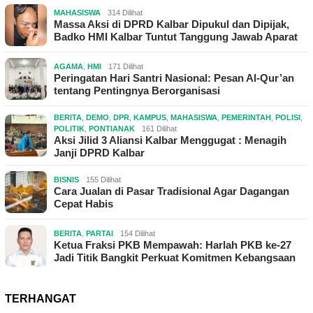
MAHASISWA
314 Dilihat
Massa Aksi di DPRD Kalbar Dipukul dan Dipijak,
Badko HMI Kalbar Tuntut Tanggung Jawab Aparat
AGAMA
,
HMI
171 Dilihat
Peringatan Hari Santri Nasional: Pesan Al-Qur’an
tentang Pentingnya Berorganisasi
BERITA
,
DEMO
,
DPR
,
KAMPUS
,
MAHASISWA
,
PEMERINTAH
,
POLISI
,
POLITIK
,
PONTIANAK
161 Dilihat
Aksi Jilid 3 Aliansi Kalbar Menggugat : Menagih
Janji DPRD Kalbar
BISNIS
155 Dilihat
Cara Jualan di Pasar Tradisional Agar Dagangan
Cepat Habis
BERITA
,
PARTAI
154 Dilihat
Ketua Fraksi PKB Mempawah: Harlah PKB ke-27
Jadi Titik Bangkit Perkuat Komitmen Kebangsaan
TERHANGAT