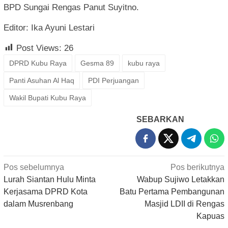
BPD Sungai Rengas Panut Suyitno.
Editor: Ika Ayuni Lestari
Post Views:
26
DPRD Kubu Raya
Gesma 89
kubu raya
Panti Asuhan Al Haq
PDI Perjuangan
Wakil Bupati Kubu Raya
SEBARKAN
Navigasi
Pos sebelumnya
Pos berikutnya
pos
Lurah Siantan Hulu Minta
Wabup Sujiwo Letakkan
Kerjasama DPRD Kota
Batu Pertama Pembangunan
dalam Musrenbang
Masjid LDII di Rengas
Kapuas