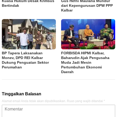
Kuasa Hukum Desak Krimsus
Gus Hefni Maulana Mundur
Bertindak
dari Kepengurusan DPW PPP
Kalbar
BP Tapera Laksanakan
FORBISDA HIPMI Kalbar,
Monev, DPD REI Kalbar
Baharudin Ajak Pengusaha
Dukung Penguatan Sektor
Muda Jadi Mesin
Perumahan
Pertumbuhan Ekonomi
Daerah
Tinggalkan Balasan
Alamat email Anda tidak akan dipublikasikan.
Ruas yang wajib ditandai
*