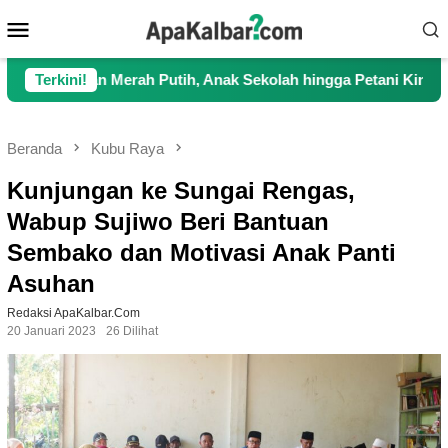
Loncat
Menu
ke
Mobile
konten
Merah Putih, Anak Sekolah hingga Petani Kini Kembali Lancar 
Terkini!
Beranda
Kubu Raya
Kunjungan ke Sungai Rengas,
Wabup Sujiwo Beri Bantuan
Sembako dan Motivasi Anak Panti
Asuhan
Redaksi ApaKalbar.com
20 Januari 2023
26 Dilihat