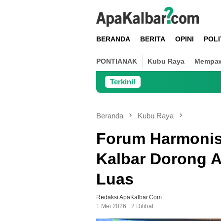
Loncat
ke
konten
BERANDA
BERITA
OPINI
POLI
PONTIANAK
Kubu Raya
Mempa
Terkini!
Danrami
Beranda
Kubu Raya
Forum Harmonis
Kalbar Dorong 
Luas
Redaksi ApaKalbar.com
1 Mei 2026
2 Dilihat