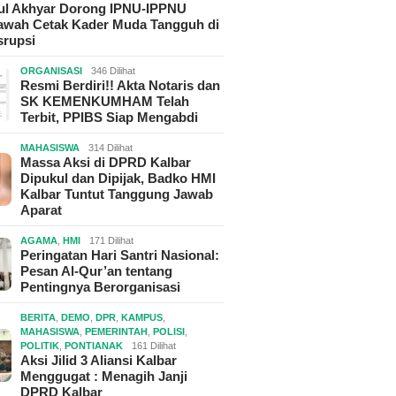
hul Akhyar Dorong IPNU-IPPNU
wah Cetak Kader Muda Tangguh di
srupsi
ORGANISASI
346 Dilihat
Resmi Berdiri!! Akta Notaris dan
SK KEMENKUMHAM Telah
Terbit, PPIBS Siap Mengabdi
MAHASISWA
314 Dilihat
Massa Aksi di DPRD Kalbar
Dipukul dan Dipijak, Badko HMI
Kalbar Tuntut Tanggung Jawab
Aparat
AGAMA
,
HMI
171 Dilihat
Peringatan Hari Santri Nasional:
Pesan Al-Qur’an tentang
Pentingnya Berorganisasi
BERITA
,
DEMO
,
DPR
,
KAMPUS
,
MAHASISWA
,
PEMERINTAH
,
POLISI
,
POLITIK
,
PONTIANAK
161 Dilihat
Aksi Jilid 3 Aliansi Kalbar
Menggugat : Menagih Janji
DPRD Kalbar