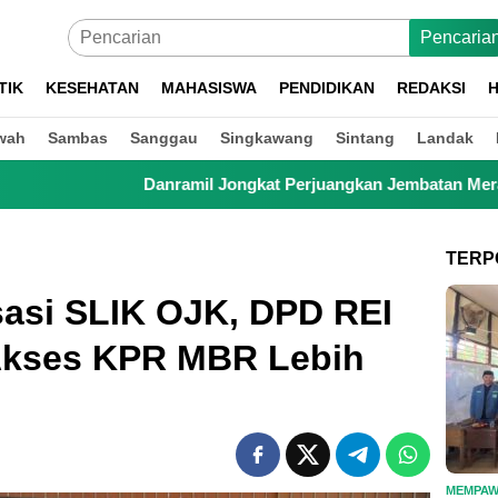
Pencaria
TIK
KESEHATAN
MAHASISWA
PENDIDIKAN
REDAKSI
H
wah
Sambas
Sanggau
Singkawang
Sintang
Landak
l Jongkat Perjuangkan Jembatan Merah Putih, Anak Sekolah hin
TERP
asi SLIK OJK, DPD REI
Akses KPR MBR Lebih
MEMPA