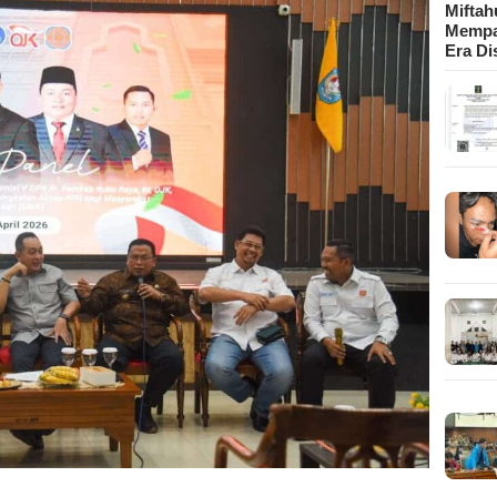
Mifta
Mempa
Era Di