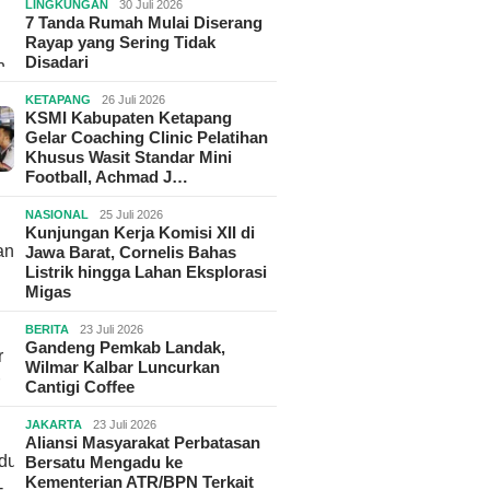
LINGKUNGAN
30 Juli 2026
7 Tanda Rumah Mulai Diserang
Rayap yang Sering Tidak
Disadari
KETAPANG
26 Juli 2026
KSMI Kabupaten Ketapang
Gelar Coaching Clinic Pelatihan
Khusus Wasit Standar Mini
Football, Achmad J…
NASIONAL
25 Juli 2026
Kunjungan Kerja Komisi XII di
Jawa Barat, Cornelis Bahas
Listrik hingga Lahan Eksplorasi
Migas
BERITA
23 Juli 2026
Gandeng Pemkab Landak,
Wilmar Kalbar Luncurkan
Cantigi Coffee
JAKARTA
23 Juli 2026
Aliansi Masyarakat Perbatasan
Bersatu Mengadu ke
Kementerian ATR/BPN Terkait