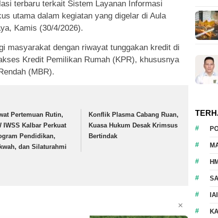
si terbaru terkait Sistem Layanan Informasi
us utama dalam kegiatan yang digelar di Aula
ya, Kamis (30/4/2026).
i masyarakat dengan riwayat tunggakan kredit di
gakses Kredit Pemilikan Rumah (KPR), khususnya
 Rendah (MBR).
TERH
wat Pertemuan Rutin,
Konflik Plasma Cabang Ruan,
 IWSS Kalbar Perkuat
Kuasa Hukum Desak Krimsus
P
ogram Pendidikan,
Bertindak
M
kwah, dan Silaturahmi
HM
S
IA
✕
K