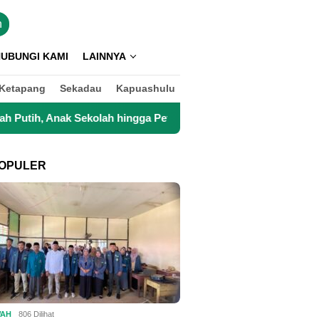
n
UBUNGI KAMI
LAINNYA
Ketapang
Sekadau
Kapuashulu
gga Petani Kini Kembali Lancar Beraktivitas
Top 3 Reks
OPULER
WAH
806 Dilihat