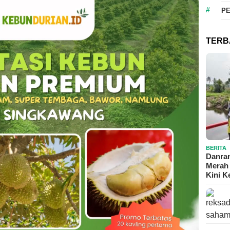
P
TERB
BERITA
Danram
Merah 
Kini 