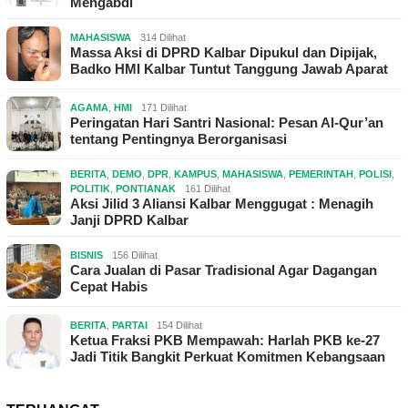
Mengabdi
MAHASISWA
314 Dilihat
Massa Aksi di DPRD Kalbar Dipukul dan Dipijak,
Badko HMI Kalbar Tuntut Tanggung Jawab Aparat
AGAMA
,
HMI
171 Dilihat
Peringatan Hari Santri Nasional: Pesan Al-Qur’an
tentang Pentingnya Berorganisasi
BERITA
,
DEMO
,
DPR
,
KAMPUS
,
MAHASISWA
,
PEMERINTAH
,
POLISI
,
POLITIK
,
PONTIANAK
161 Dilihat
Aksi Jilid 3 Aliansi Kalbar Menggugat : Menagih
Janji DPRD Kalbar
BISNIS
156 Dilihat
Cara Jualan di Pasar Tradisional Agar Dagangan
Cepat Habis
BERITA
,
PARTAI
154 Dilihat
Ketua Fraksi PKB Mempawah: Harlah PKB ke-27
Jadi Titik Bangkit Perkuat Komitmen Kebangsaan