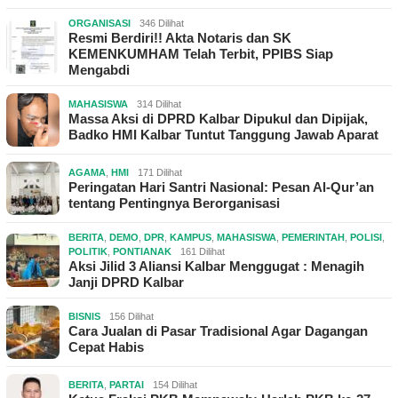
ORGANISASI
346 Dilihat
Resmi Berdiri!! Akta Notaris dan SK
KEMENKUMHAM Telah Terbit, PPIBS Siap
Mengabdi
MAHASISWA
314 Dilihat
Massa Aksi di DPRD Kalbar Dipukul dan Dipijak,
Badko HMI Kalbar Tuntut Tanggung Jawab Aparat
AGAMA
,
HMI
171 Dilihat
Peringatan Hari Santri Nasional: Pesan Al-Qur’an
tentang Pentingnya Berorganisasi
BERITA
,
DEMO
,
DPR
,
KAMPUS
,
MAHASISWA
,
PEMERINTAH
,
POLISI
,
POLITIK
,
PONTIANAK
161 Dilihat
Aksi Jilid 3 Aliansi Kalbar Menggugat : Menagih
Janji DPRD Kalbar
BISNIS
156 Dilihat
Cara Jualan di Pasar Tradisional Agar Dagangan
Cepat Habis
BERITA
,
PARTAI
154 Dilihat