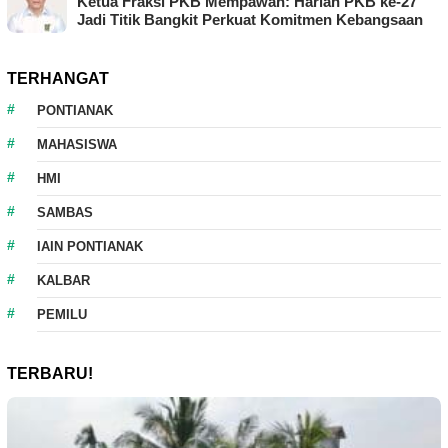
Ketua Fraksi PKB Mempawah: Harlah PKB ke-27
Jadi Titik Bangkit Perkuat Komitmen Kebangsaan
TERHANGAT
PONTIANAK
MAHASISWA
HMI
SAMBAS
IAIN PONTIANAK
KALBAR
PEMILU
TERBARU!