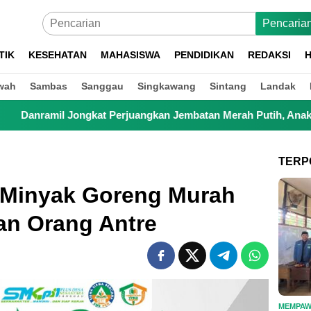
Pencaria
TIK
KESEHATAN
MAHASISWA
PENDIDIKAN
REDAKSI
H
wah
Sambas
Sanggau
Singkawang
Sintang
Landak
rjuangkan Jembatan Merah Putih, Anak Sekolah hingga Petani K
TERP
Minyak Goreng Murah
an Orang Antre
MEMPA