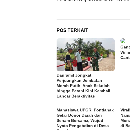
POS TERKAIT
Gand
Wilm
Cant
Danramil Jongkat
Perjuangkan Jembatan
Merah Putih, Anak Sekolah
hingga Petani Kini Kembali
Lancar Beraktivitas
Mahasiswa UPGRI Pontianak
Vira
Gelar Donor Darah dan
Nama
Senam Bersama, Wujud
Mena
Nyata Pengabdian di Desa
di B