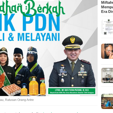
Mifta
Mempa
Era Di
u, Ratusan Orang Antre