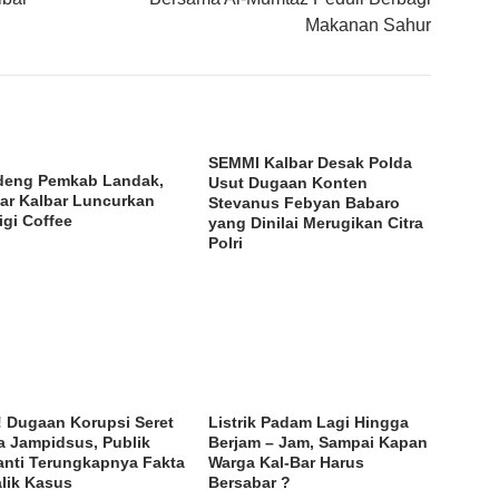
Makanan Sahur
SEMMI Kalbar Desak Polda
eng Pemkab Landak,
Usut Dugaan Konten
ar Kalbar Luncurkan
Stevanus Febyan Babaro
igi Coffee
yang Dinilai Merugikan Citra
Polri
l! Dugaan Korupsi Seret
Listrik Padam Lagi Hingga
 Jampidsus, Publik
Berjam – Jam, Sampai Kapan
nti Terungkapnya Fakta
Warga Kal-Bar Harus
alik Kasus
Bersabar ?