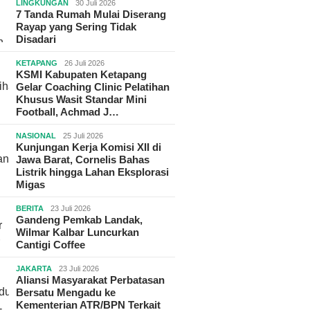
LINGKUNGAN
30 Juli 2026
7 Tanda Rumah Mulai Diserang
Rayap yang Sering Tidak
Disadari
KETAPANG
26 Juli 2026
KSMI Kabupaten Ketapang
Gelar Coaching Clinic Pelatihan
Khusus Wasit Standar Mini
Football, Achmad J…
NASIONAL
25 Juli 2026
Kunjungan Kerja Komisi XII di
Jawa Barat, Cornelis Bahas
Listrik hingga Lahan Eksplorasi
Migas
BERITA
23 Juli 2026
Gandeng Pemkab Landak,
Wilmar Kalbar Luncurkan
Cantigi Coffee
JAKARTA
23 Juli 2026
Aliansi Masyarakat Perbatasan
Bersatu Mengadu ke
Kementerian ATR/BPN Terkait