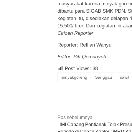
masyarakat karena minyak goreng
dibantu para SIGAB SMK PDN, St
kegiatan itu, disediakan delapan r
15.500/ liter. Dan kegiatan ini a
Citizen Reporter
Reporter: Reflian Wahyu
Editor: Siti Qomariyah
Post Views:
38
minyakgoreng
Sanggau
sawit
Navigasi
Pos sebelumnya
pos
HMI Cabang Pontianak Tolak Presi
Periode di Depan Kantor DPRD Ka