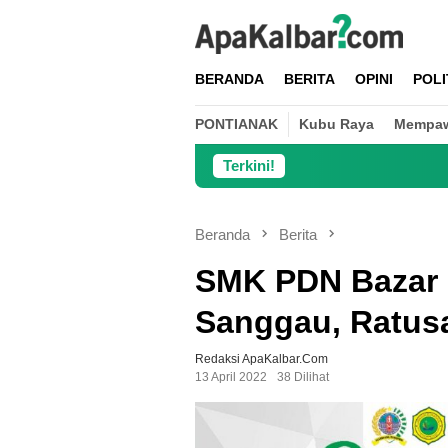
Loncat
ke
konten
BERANDA
BERITA
OPINI
POLI
PONTIANAK
Kubu Raya
Mempa
Terkini!
Danramil Jongkat Pe
Beranda
Berita
SMK PDN Bazar 
Sanggau, Ratus
Redaksi ApaKalbar.com
13 April 2022
38 Dilihat