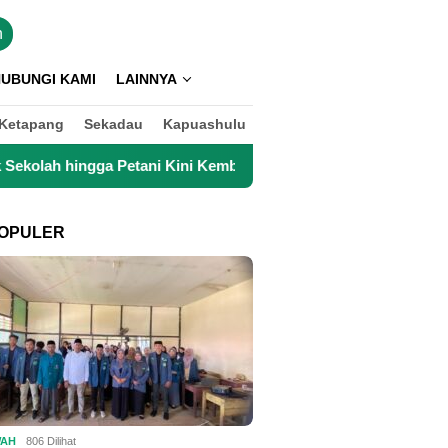
n
UBUNGI KAMI
LAINNYA
Ketapang
Sekadau
Kapuashulu
ini Kembali Lancar Beraktivitas
Top 3 Reksadana Saham 
OPULER
WAH
806 Dilihat