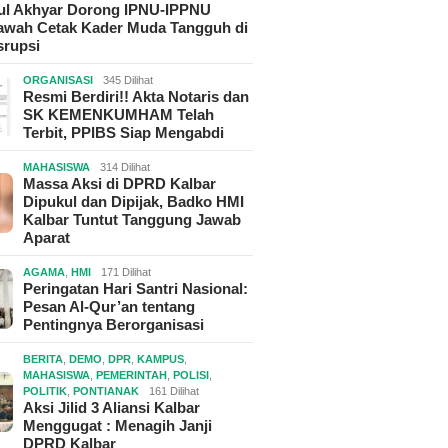
hul Akhyar Dorong IPNU-IPPNU
wah Cetak Kader Muda Tangguh di
srupsi
ORGANISASI
345 Dilihat
Resmi Berdiri!! Akta Notaris dan
SK KEMENKUMHAM Telah
Terbit, PPIBS Siap Mengabdi
MAHASISWA
314 Dilihat
Massa Aksi di DPRD Kalbar
Dipukul dan Dipijak, Badko HMI
Kalbar Tuntut Tanggung Jawab
Aparat
AGAMA
,
HMI
171 Dilihat
Peringatan Hari Santri Nasional:
Pesan Al-Qur’an tentang
Pentingnya Berorganisasi
BERITA
,
DEMO
,
DPR
,
KAMPUS
,
MAHASISWA
,
PEMERINTAH
,
POLISI
,
POLITIK
,
PONTIANAK
161 Dilihat
Aksi Jilid 3 Aliansi Kalbar
Menggugat : Menagih Janji
DPRD Kalbar