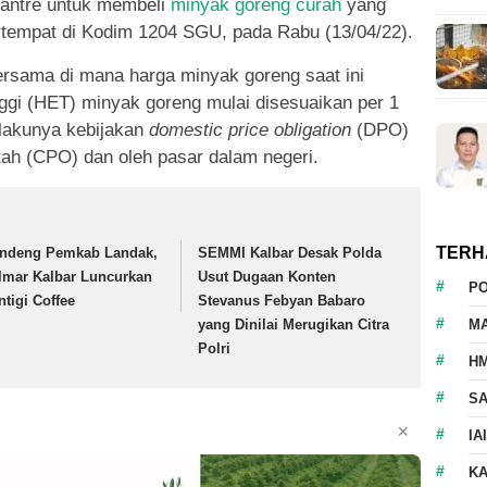
antre untuk membeli
minyak goreng curah
yang
tempat di Kodim 1204 SGU, pada Rabu (13/04/22).
ersama di mana harga minyak goreng saat ini
nggi (HET) minyak goreng mulai disesuaikan per 1
rlakunya kebijakan
domestic price obligation
(DPO)
ah (CPO) dan oleh pasar dalam negeri.
TERH
ndeng Pemkab Landak,
SEMMI Kalbar Desak Polda
lmar Kalbar Luncurkan
Usut Dugaan Konten
P
ntigi Coffee
Stevanus Febyan Babaro
M
yang Dinilai Merugikan Citra
Polri
HM
S
✕
IA
K