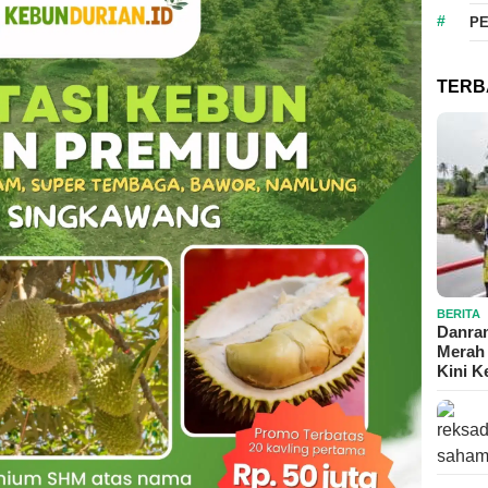
P
TERB
BERITA
Danram
Merah 
Kini 