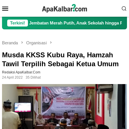
Loncat
Menu
ke
Mobile
konten
 Jembatan Merah Putih, Anak Sekolah hingga Petani Kini Kembal
Terkini!
Beranda
Organisasi
Musda KKSS Kubu Raya, Hamzah
Tawil Terpilih Sebagai Ketua Umum
Redaksi ApaKalbar.com
24 April 2022
35 Dilihat