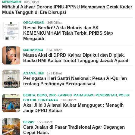
MEMPAWAH
805 Dilihat
Miftahul Akhyar Dorong IPNU-IPPNU Mempawah Cetak Kader
Muda Tangguh di Era Disrupsi
ORGANISASI
345 Dilihat
Resmi Berdiri!! Akta Notaris dan SK
KEMENKUMHAM Telah Terbit, PPIBS Siap
Mengabdi
MAHASISWA
314 Dilihat
Massa Aksi di DPRD Kalbar Dipukul dan Dipijak,
Badko HMI Kalbar Tuntut Tanggung Jawab Aparat
AGAMA
,
HMI
171 Dilihat
Peringatan Hari Santri Nasional: Pesan Al-Qur’an
tentang Pentingnya Berorganisasi
BERITA
,
DEMO
,
DPR
,
KAMPUS
,
MAHASISWA
,
PEMERINTAH
,
POLISI
,
POLITIK
,
PONTIANAK
161 Dilihat
Aksi Jilid 3 Aliansi Kalbar Menggugat : Menagih
Janji DPRD Kalbar
BISNIS
155 Dilihat
Cara Jualan di Pasar Tradisional Agar Dagangan
Cepat Habis