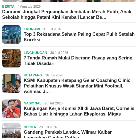
BERITA
4 Agustus 2026
Danramil Jongkat Perjuangkan Jembatan Merah Putih, Anak
Sekolah hingga Petani Kini Kembali Lancar Be…
EKONOMI
31 Juli 2026
Top 3 Reksadana Saham Paling Cepat Pulih Setelah
Koreksi
LINGKUNGAN
30 Juli 2026
7 Tanda Rumah Mulai Diserang Rayap yang Sering
Tidak Disadari
KETAPANG
26 Juli 2026
KSMI Kabupaten Ketapang Gelar Coaching Clinic
Pelatihan Khusus Wasit Standar Mini Football,
Achmad J…
NASIONAL
25 Juli 2026
Kunjungan Kerja Komisi XII di Jawa Barat, Cornelis
Bahas Listrik hingga Lahan Eksplorasi Migas
BERITA
23 Juli 2026
Gandeng Pemkab Landak, Wilmar Kalbar
Luncurkan Cantigi Coffee