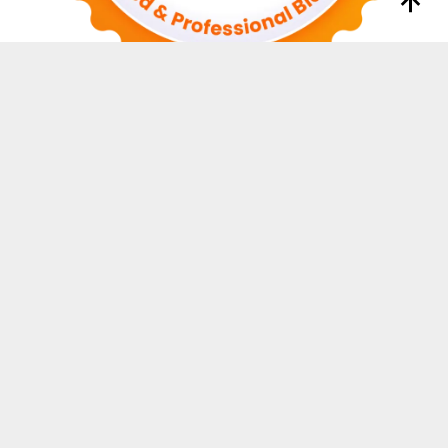
INDEKS
KODE ETIK
REDAKSI
DISCLAIMER
TENTANG KAMI
INDEKS
HUBUNGI KAMI
PEDOMAN MEDIA SIBER
PRIVACY POLICY
JARINGAN SOCIAL
Facebook
Twitter
Instagram
RSS