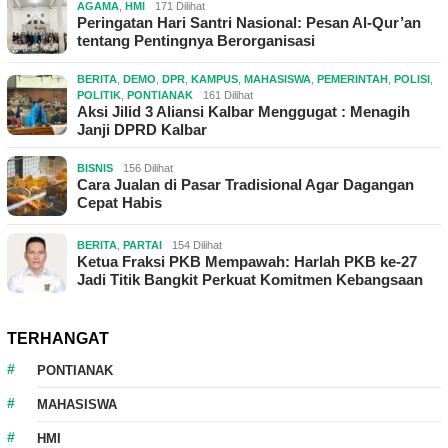
AGAMA
,
HMI
171 Dilihat
Peringatan Hari Santri Nasional: Pesan Al-Qur’an
tentang Pentingnya Berorganisasi
BERITA
,
DEMO
,
DPR
,
KAMPUS
,
MAHASISWA
,
PEMERINTAH
,
POLISI
,
POLITIK
,
PONTIANAK
161 Dilihat
Aksi Jilid 3 Aliansi Kalbar Menggugat : Menagih
Janji DPRD Kalbar
BISNIS
156 Dilihat
Cara Jualan di Pasar Tradisional Agar Dagangan
Cepat Habis
BERITA
,
PARTAI
154 Dilihat
Ketua Fraksi PKB Mempawah: Harlah PKB ke-27
Jadi Titik Bangkit Perkuat Komitmen Kebangsaan
TERHANGAT
PONTIANAK
MAHASISWA
HMI