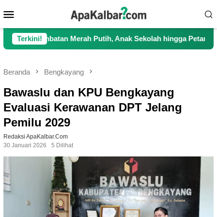
Loncat
Menu
ke
Mobile
konten
atan Merah Putih, Anak Sekolah hingga Petani Kini Kembali Lan
Terkini!
Beranda
Bengkayang
Bawaslu dan KPU Bengkayang
Evaluasi Kerawanan DPT Jelang
Pemilu 2029
Redaksi ApaKalbar.com
30 Januari 2026
5 Dilihat