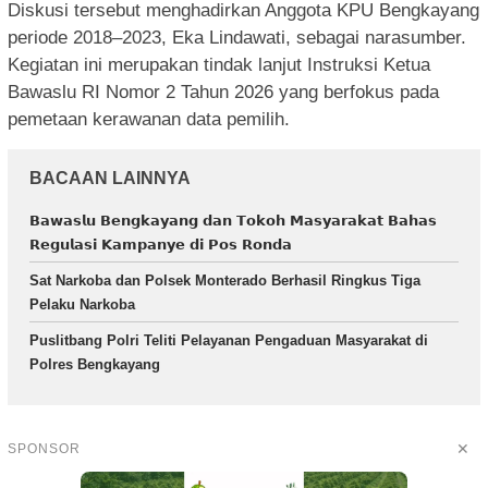
Diskusi tersebut menghadirkan Anggota KPU Bengkayang
periode 2018–2023, Eka Lindawati, sebagai narasumber.
Kegiatan ini merupakan tindak lanjut Instruksi Ketua
Bawaslu RI Nomor 2 Tahun 2026 yang berfokus pada
pemetaan kerawanan data pemilih.
BACAAN LAINNYA
𝗕𝗮𝘄𝗮𝘀𝗹𝘂 𝗕𝗲𝗻𝗴𝗸𝗮𝘆𝗮𝗻𝗴 𝗱𝗮𝗻 𝗧𝗼𝗸𝗼𝗵 𝗠𝗮𝘀𝘆𝗮𝗿𝗮𝗸𝗮𝘁 𝗕𝗮𝗵𝗮𝘀
𝗥𝗲𝗴𝘂𝗹𝗮𝘀𝗶 𝗞𝗮𝗺𝗽𝗮𝗻𝘆𝗲 𝗱𝗶 𝗣𝗼𝘀 𝗥𝗼𝗻𝗱𝗮
Sat Narkoba dan Polsek Monterado Berhasil Ringkus Tiga
Pelaku Narkoba
Puslitbang Polri Teliti Pelayanan Pengaduan Masyarakat di
Polres Bengkayang
✕
SPONSOR