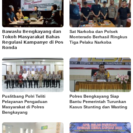
𝗕𝗮𝘄𝗮𝘀𝗹𝘂 𝗕𝗲𝗻𝗴𝗸𝗮𝘆𝗮𝗻𝗴 𝗱𝗮𝗻
Sat Narkoba dan Polsek
𝗧𝗼𝗸𝗼𝗵 𝗠𝗮𝘀𝘆𝗮𝗿𝗮𝗸𝗮𝘁 𝗕𝗮𝗵𝗮𝘀
Monterado Berhasil Ringkus
𝗥𝗲𝗴𝘂𝗹𝗮𝘀𝗶 𝗞𝗮𝗺𝗽𝗮𝗻𝘆𝗲 𝗱𝗶 𝗣𝗼𝘀
Tiga Pelaku Narkoba
𝗥𝗼𝗻𝗱𝗮
Puslitbang Polri Teliti
Polres Bengkayang Siap
Pelayanan Pengaduan
Bantu Pemerintah Turunkan
Masyarakat di Polres
Kasus Stunting dan Wasting
Bengkayang