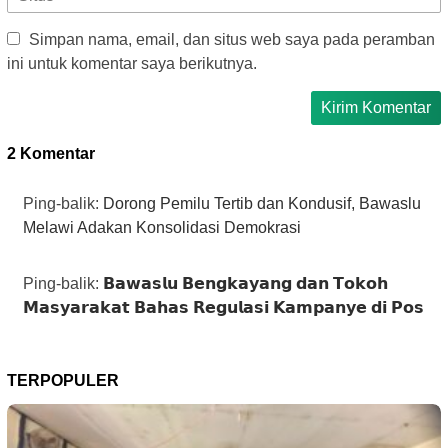
Simpan nama, email, dan situs web saya pada peramban
ini untuk komentar saya berikutnya.
2 Komentar
Ping-balik:
Dorong Pemilu Tertib dan Kondusif, Bawaslu
Melawi Adakan Konsolidasi Demokrasi
Ping-balik:
𝗕𝗮𝘄𝗮𝘀𝗹𝘂 𝗕𝗲𝗻𝗴𝗸𝗮𝘆𝗮𝗻𝗴 𝗱𝗮𝗻 𝗧𝗼𝗸𝗼𝗵
𝗠𝗮𝘀𝘆𝗮𝗿𝗮𝗸𝗮𝘁 𝗕𝗮𝗵𝗮𝘀 𝗥𝗲𝗴𝘂𝗹𝗮𝘀𝗶 𝗞𝗮𝗺𝗽𝗮𝗻𝘆𝗲 𝗱𝗶 𝗣𝗼𝘀
TERPOPULER