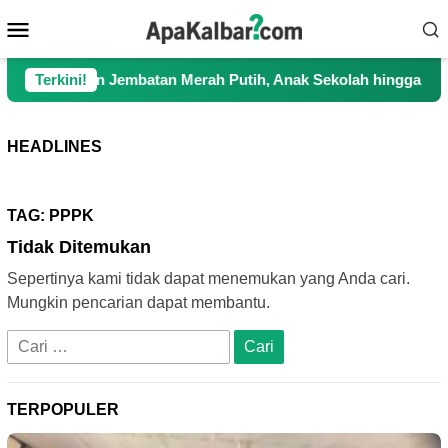
Loncat
Menu
ke
Mobile
konten
uangkan Jembatan Merah Putih, Anak Sekolah hingga Petani Kin
Terkini!
HEADLINES
TAG:
PPPK
Tidak Ditemukan
Sepertinya kami tidak dapat menemukan yang Anda cari.
Mungkin pencarian dapat membantu.
Cari
untuk:
TERPOPULER