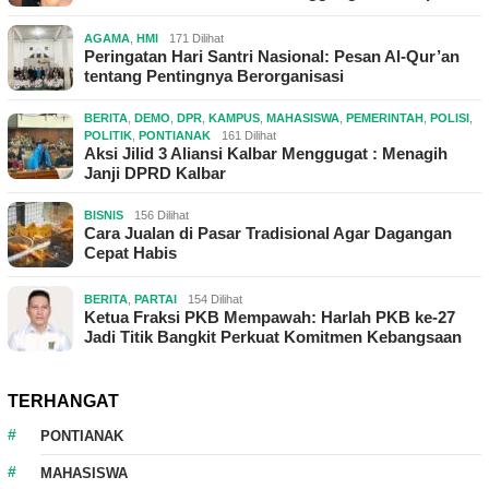
AGAMA
,
HMI
171 Dilihat
Peringatan Hari Santri Nasional: Pesan Al-Qur’an
tentang Pentingnya Berorganisasi
BERITA
,
DEMO
,
DPR
,
KAMPUS
,
MAHASISWA
,
PEMERINTAH
,
POLISI
,
POLITIK
,
PONTIANAK
161 Dilihat
Aksi Jilid 3 Aliansi Kalbar Menggugat : Menagih
Janji DPRD Kalbar
BISNIS
156 Dilihat
Cara Jualan di Pasar Tradisional Agar Dagangan
Cepat Habis
BERITA
,
PARTAI
154 Dilihat
Ketua Fraksi PKB Mempawah: Harlah PKB ke-27
Jadi Titik Bangkit Perkuat Komitmen Kebangsaan
TERHANGAT
PONTIANAK
MAHASISWA