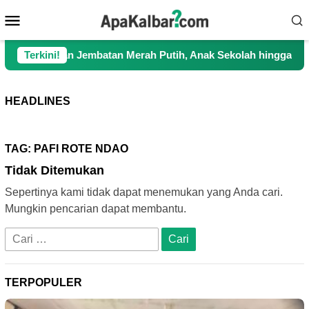
Loncat
Menu
ke
Mobile
konten
juangkan Jembatan Merah Putih, Anak Sekolah hingga Petani Ki
Terkini!
HEADLINES
TAG:
PAFI ROTE NDAO
Tidak Ditemukan
Sepertinya kami tidak dapat menemukan yang Anda cari.
Mungkin pencarian dapat membantu.
Cari
untuk:
TERPOPULER