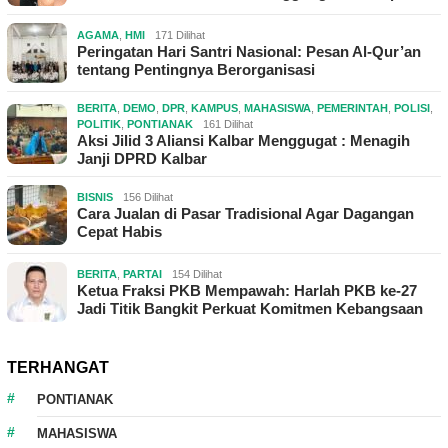
AGAMA
,
HMI
171 Dilihat
Peringatan Hari Santri Nasional: Pesan Al-Qur’an
tentang Pentingnya Berorganisasi
BERITA
,
DEMO
,
DPR
,
KAMPUS
,
MAHASISWA
,
PEMERINTAH
,
POLISI
,
POLITIK
,
PONTIANAK
161 Dilihat
Aksi Jilid 3 Aliansi Kalbar Menggugat : Menagih
Janji DPRD Kalbar
BISNIS
156 Dilihat
Cara Jualan di Pasar Tradisional Agar Dagangan
Cepat Habis
BERITA
,
PARTAI
154 Dilihat
Ketua Fraksi PKB Mempawah: Harlah PKB ke-27
Jadi Titik Bangkit Perkuat Komitmen Kebangsaan
TERHANGAT
PONTIANAK
MAHASISWA