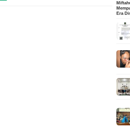
Mifta
Mempa
Era Di