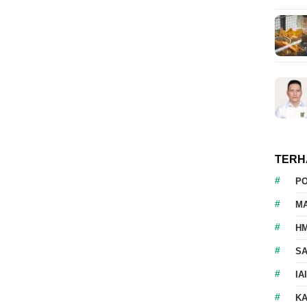
TERH
P
M
HM
S
IA
K