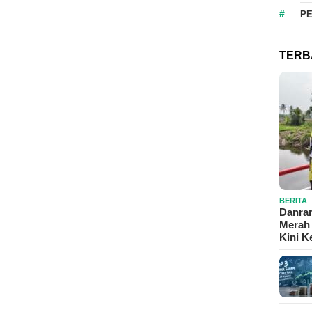
P
TERB
BERITA
Danram
Merah 
Kini 