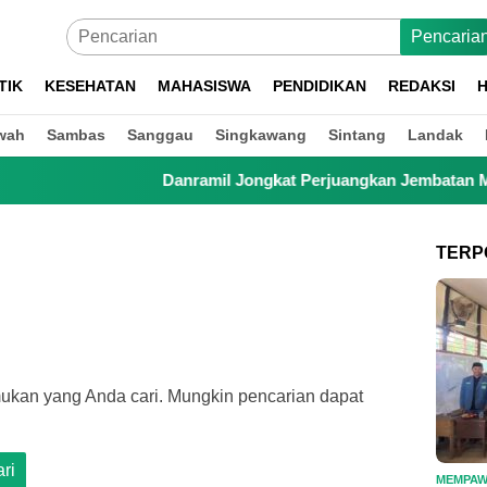
Pencaria
TIK
KESEHATAN
MAHASISWA
PENDIDIKAN
REDAKSI
H
wah
Sambas
Sanggau
Singkawang
Sintang
Landak
Danramil Jongkat Perjuangkan Jembatan Merah Putih, 
TERP
ukan yang Anda cari. Mungkin pencarian dapat
MEMPA