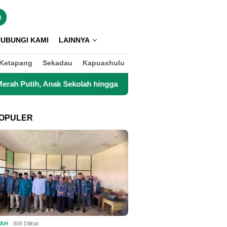
n
UBUNGI KAMI
LAINNYA
Ketapang
Sekadau
Kapuashulu
Anak Sekolah hingga Petani Kini Kembali Lancar Beraktivitas
OPULER
WAH
806 Dilihat