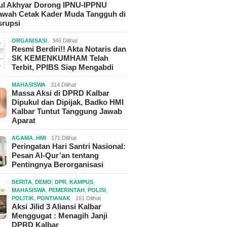
hul Akhyar Dorong IPNU-IPPNU
wah Cetak Kader Muda Tangguh di
srupsi
ORGANISASI
346 Dilihat
Resmi Berdiri!! Akta Notaris dan
SK KEMENKUMHAM Telah
Terbit, PPIBS Siap Mengabdi
MAHASISWA
314 Dilihat
Massa Aksi di DPRD Kalbar
Dipukul dan Dipijak, Badko HMI
Kalbar Tuntut Tanggung Jawab
Aparat
AGAMA
,
HMI
171 Dilihat
Peringatan Hari Santri Nasional:
Pesan Al-Qur’an tentang
Pentingnya Berorganisasi
BERITA
,
DEMO
,
DPR
,
KAMPUS
,
MAHASISWA
,
PEMERINTAH
,
POLISI
,
POLITIK
,
PONTIANAK
161 Dilihat
Aksi Jilid 3 Aliansi Kalbar
Menggugat : Menagih Janji
DPRD Kalbar