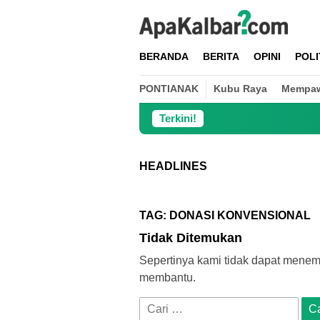
Loncat
ke
konten
BERANDA
BERITA
OPINI
POLI
PONTIANAK
Kubu Raya
Mempa
Terkini!
HEADLINES
TAG:
DONASI KONVENSIONAL
Tidak Ditemukan
Sepertinya kami tidak dapat menem
membantu.
Cari