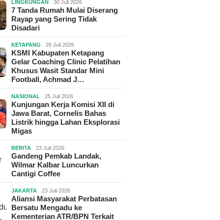
LINGKUNGAN
30 Juli 2026
7 Tanda Rumah Mulai Diserang
Rayap yang Sering Tidak
Disadari
KETAPANG
26 Juli 2026
KSMI Kabupaten Ketapang
Gelar Coaching Clinic Pelatihan
Khusus Wasit Standar Mini
Football, Achmad J…
NASIONAL
25 Juli 2026
Kunjungan Kerja Komisi XII di
Jawa Barat, Cornelis Bahas
Listrik hingga Lahan Eksplorasi
Migas
BERITA
23 Juli 2026
Gandeng Pemkab Landak,
Wilmar Kalbar Luncurkan
Cantigi Coffee
JAKARTA
23 Juli 2026
Aliansi Masyarakat Perbatasan
Bersatu Mengadu ke
Kementerian ATR/BPN Terkait