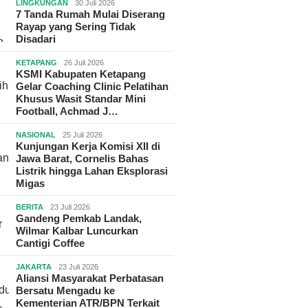
LINGKUNGAN
30 Juli 2026
7 Tanda Rumah Mulai Diserang
Rayap yang Sering Tidak
Disadari
KETAPANG
26 Juli 2026
KSMI Kabupaten Ketapang
Gelar Coaching Clinic Pelatihan
Khusus Wasit Standar Mini
Football, Achmad J…
NASIONAL
25 Juli 2026
Kunjungan Kerja Komisi XII di
Jawa Barat, Cornelis Bahas
Listrik hingga Lahan Eksplorasi
Migas
BERITA
23 Juli 2026
Gandeng Pemkab Landak,
Wilmar Kalbar Luncurkan
Cantigi Coffee
JAKARTA
23 Juli 2026
Aliansi Masyarakat Perbatasan
Bersatu Mengadu ke
Kementerian ATR/BPN Terkait