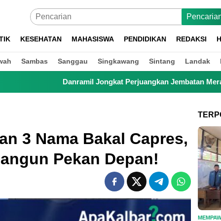
Pencaria
TIK
KESEHATAN
MAHASISWA
PENDIDIKAN
REDAKSI
H
wah
Sambas
Sanggau
Singkawang
Sintang
Landak
 Jongkat Perjuangkan Jembatan Merah Putih, Anak Sekolah hing
TERP
n 3 Nama Bakal Capres,
ibangun Pekan Depan!
MEMPA