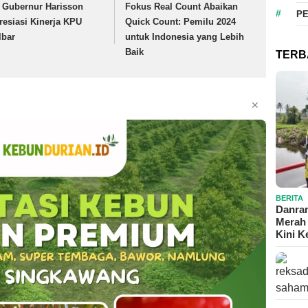
. Gubernur Harisson
Fokus Real Count Abaikan
P
resiasi Kinerja KPU
Quick Count: Pemilu 2024
lbar
untuk Indonesia yang Lebih
Baik
TERB
✕
BERITA
Danram
Merah 
Kini 