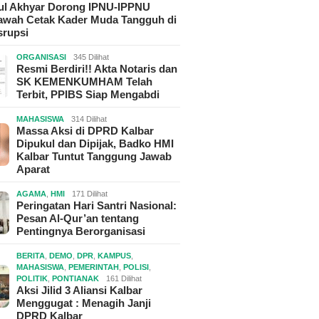
hul Akhyar Dorong IPNU-IPPNU
wah Cetak Kader Muda Tangguh di
srupsi
ORGANISASI
345 Dilihat
Resmi Berdiri!! Akta Notaris dan
SK KEMENKUMHAM Telah
Terbit, PPIBS Siap Mengabdi
MAHASISWA
314 Dilihat
Massa Aksi di DPRD Kalbar
Dipukul dan Dipijak, Badko HMI
Kalbar Tuntut Tanggung Jawab
Aparat
AGAMA
,
HMI
171 Dilihat
Peringatan Hari Santri Nasional:
Pesan Al-Qur’an tentang
Pentingnya Berorganisasi
BERITA
,
DEMO
,
DPR
,
KAMPUS
,
MAHASISWA
,
PEMERINTAH
,
POLISI
,
POLITIK
,
PONTIANAK
161 Dilihat
Aksi Jilid 3 Aliansi Kalbar
Menggugat : Menagih Janji
DPRD Kalbar