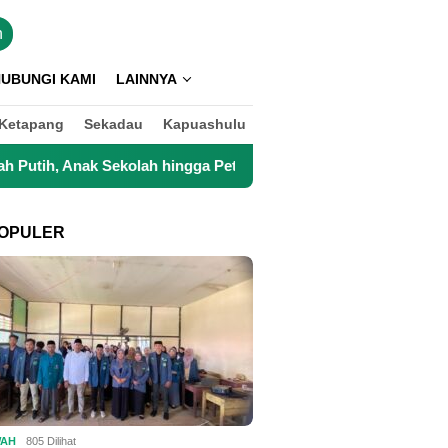
n
UBUNGI KAMI
LAINNYA
Ketapang
Sekadau
Kapuashulu
ga Petani Kini Kembali Lancar Beraktivitas
Top 3 Reksa
OPULER
WAH
805 Dilihat