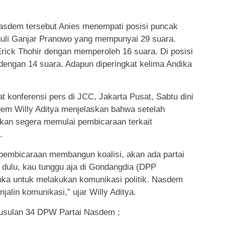
asdem tersebut Anies menempati posisi puncak
li Ganjar Pranowo yang mempunyai 29 suara.
 Erick Thohir dengan memperoleh 16 suara. Di posisi
ngan 14 suara. Adapun diperingkat kelima Andika
t konferensi pers di JCC, Jakarta Pusat, Sabtu dini
dem Willy Aditya menjelaskan bahwa setelah
an segera memulai pembicaraan terkait
.
pembicaraan membangun koalisi, akan ada partai
 dulu, kau tunggu aja di Gondangdia (DPP
uka untuk melakukan komunikasi politik. Nasdem
jalin komunikasi,” ujar Willy Aditya.
l usulan 34 DPW Partai Nasdem ;