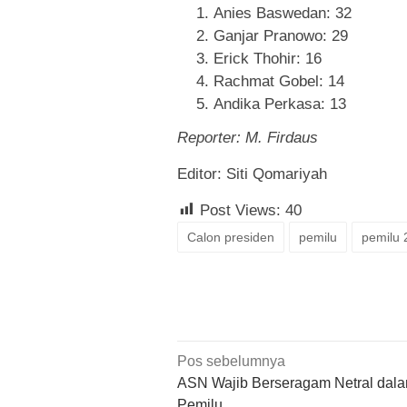
Anies Baswedan: 32
Ganjar Pranowo: 29
Erick Thohir: 16
Rachmat Gobel: 14
Andika Perkasa: 13
Reporter: M. Firdaus
Editor: Siti Qomariyah
Post Views:
40
Calon presiden
pemilu
pemilu 
Navigasi
Pos sebelumnya
pos
ASN Wajib Berseragam Netral dal
Pemilu