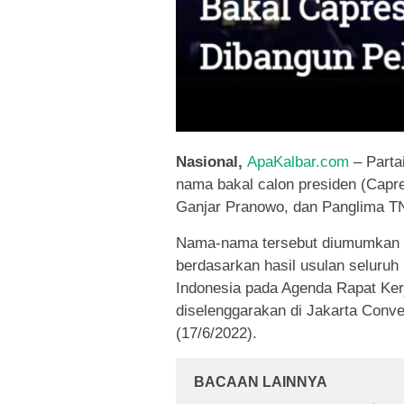
Nasional,
ApaKalbar.com
– Parta
nama bakal calon presiden (Capr
Ganjar Pranowo, dan Panglima TN
Nama-nama tersebut diumumkan 
berdasarkan hasil usulan selur
Indonesia pada Agenda Rapat Ker
diselenggarakan di Jakarta Conv
(17/6/2022).
BACAAN LAINNYA