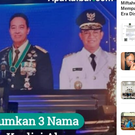
Mifta
Mempa
Era Di