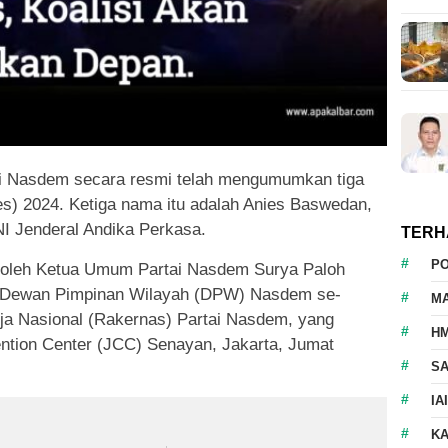
i Nasdem secara resmi telah mengumumkan tiga
es) 2024. Ketiga nama itu adalah Anies Baswedan,
I Jenderal Andika Perkasa.
TERH
P
oleh Ketua Umum Partai Nasdem Surya Paloh
uh Dewan Pimpinan Wilayah (DPW) Nasdem se-
M
ja Nasional (Rakernas) Partai Nasdem, yang
HM
ention Center (JCC) Senayan, Jakarta, Jumat
S
IA
K