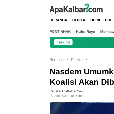
Loncat
ke
konten
BERANDA
BERITA
OPINI
POLI
PONTIANAK
Kubu Raya
Mempa
Terkini!
Danramil
Beranda
Pemilu
Nasdem Umumka
Koalisi Akan D
Redaksi ApaKalbar.com
20 Juni 2022
40 Dilihat