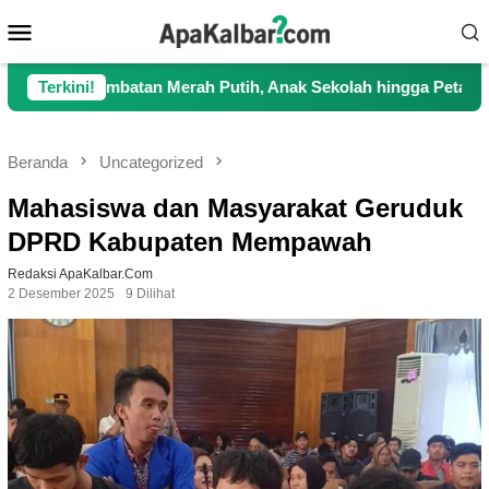
Loncat
Menu
ke
Mobile
konten
batan Merah Putih, Anak Sekolah hingga Petani Kini Kembali L
Terkini!
Beranda
Uncategorized
Mahasiswa dan Masyarakat Geruduk
DPRD Kabupaten Mempawah
Redaksi ApaKalbar.com
2 Desember 2025
9 Dilihat