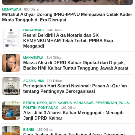
MEMPAWAH
806 Dilihat
Miftahul Akhyar Dorong IPNU-IPPNU Mempawah Cetak Kader
Muda Tangguh di Era Disrupsi
ORGANISASI
346 Dilihat
Resmi Berdiri!! Akta Notaris dan SK
KEMENKUMHAM Telah Terbit, PPIBS Siap
Mengabdi
MAHASISWA
314 Dilihat
Massa Aksi di DPRD Kalbar Dipukul dan Dipijak,
Badko HMI Kalbar Tuntut Tanggung Jawab Aparat
AGAMA
,
HMI
171 Dilihat
Peringatan Hari Santri Nasional: Pesan Al-Qur’an
tentang Pentingnya Berorganisasi
BERITA
,
DEMO
,
DPR
,
KAMPUS
,
MAHASISWA
,
PEMERINTAH
,
POLISI
,
POLITIK
,
PONTIANAK
161 Dilihat
Aksi Jilid 3 Aliansi Kalbar Menggugat : Menagih
Janji DPRD Kalbar
BISNIS
156 Dilihat
Cara Jualan di Pasar Tradisional Agar Dagangan