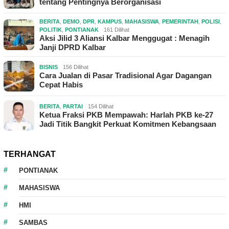
tentang Pentingnya Berorganisasi
BERITA
,
DEMO
,
DPR
,
KAMPUS
,
MAHASISWA
,
PEMERINTAH
,
POLISI
,
POLITIK
,
PONTIANAK
161 Dilihat
Aksi Jilid 3 Aliansi Kalbar Menggugat : Menagih
Janji DPRD Kalbar
BISNIS
156 Dilihat
Cara Jualan di Pasar Tradisional Agar Dagangan
Cepat Habis
BERITA
,
PARTAI
154 Dilihat
Ketua Fraksi PKB Mempawah: Harlah PKB ke-27
Jadi Titik Bangkit Perkuat Komitmen Kebangsaan
TERHANGAT
PONTIANAK
MAHASISWA
HMI
SAMBAS