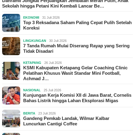
Danramil Jongkat Perjuangkan Jembatan Merah Putih, Anak
Sekolah hingga Petani Kini Kembali Lancar Be…
EKONOMI
31 Juli 2026
Top 3 Reksadana Saham Paling Cepat Pulih Setelah
Koreksi
LINGKUNGAN
30 Juli 2026
7 Tanda Rumah Mulai Diserang Rayap yang Sering
Tidak Disadari
KETAPANG
26 Juli 2026
KSMI Kabupaten Ketapang Gelar Coaching Clinic
Pelatihan Khusus Wasit Standar Mini Football,
Achmad J…
NASIONAL
25 Juli 2026
Kunjungan Kerja Komisi XII di Jawa Barat, Cornelis
Bahas Listrik hingga Lahan Eksplorasi Migas
BERITA
23 Juli 2026
Gandeng Pemkab Landak, Wilmar Kalbar
Luncurkan Cantigi Coffee