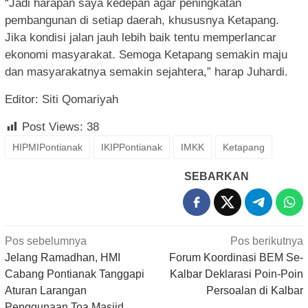
“Jadi harapan saya kedepan agar peningkatan
pembangunan di setiap daerah, khususnya Ketapang.
Jika kondisi jalan jauh lebih baik tentu memperlancar
ekonomi masyarakat. Semoga Ketapang semakin maju
dan masyarakatnya semakin sejahtera,” harap Juhardi.
Editor: Siti Qomariyah
Post Views:
38
HIPMIPontianak
IKIPPontianak
IMKK
Ketapang
SEBARKAN
Navigasi
Pos sebelumnya
Pos berikutnya
pos
Jelang Ramadhan, HMI
Forum Koordinasi BEM Se-
Cabang Pontianak Tanggapi
Kalbar Deklarasi Poin-Poin
Aturan Larangan
Persoalan di Kalbar
Penggunaan Toa Masjid