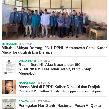
MEMPAWAH
806 Dilihat
Miftahul Akhyar Dorong IPNU-IPPNU Mempawah Cetak Kader
Muda Tangguh di Era Disrupsi
ORGANISASI
346 Dilihat
Resmi Berdiri!! Akta Notaris dan SK
KEMENKUMHAM Telah Terbit, PPIBS Siap
Mengabdi
MAHASISWA
314 Dilihat
Massa Aksi di DPRD Kalbar Dipukul dan Dipijak,
Badko HMI Kalbar Tuntut Tanggung Jawab Aparat
AGAMA
,
HMI
171 Dilihat
Peringatan Hari Santri Nasional: Pesan Al-Qur’an