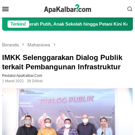
Loncat
Menu
ke
Mobile
konten
 Putih, Anak Sekolah hingga Petani Kini Kembali Lancar Berak
Terkini!
Beranda
Mahasiswa
IMKK Selenggarakan Dialog Publik
terkait Pembangunan Infrastruktur
Redaksi ApaKalbar.com
1 Maret 2022
38 Dilihat