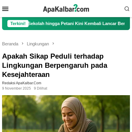
Loncat
Menu
ke
Mobile
konten
olah hingga Petani Kini Kembali Lancar Beraktivitas
Terkini!
To
Beranda
Lingkungan
Apakah Sikap Peduli terhadap
Lingkungan Berpengaruh pada
Kesejahteraan
Redaksi ApaKalbar.com
9 November 2025
9 Dilihat