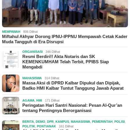
MEMPAWAH
806 Dilihat
Miftahul Akhyar Dorong IPNU-IPPNU Mempawah Cetak Kader
Muda Tangguh di Era Disrupsi
ORGANISASI
346 Dilihat
Resmi Berdiri!! Akta Notaris dan SK
KEMENKUMHAM Telah Terbit, PPIBS Siap
Mengabdi
MAHASISWA
314 Dilihat
Massa Aksi di DPRD Kalbar Dipukul dan Dipijak,
Badko HMI Kalbar Tuntut Tanggung Jawab Aparat
AGAMA
,
HMI
171 Dilihat
Peringatan Hari Santri Nasional: Pesan Al-Qur’an
tentang Pentingnya Berorganisasi
BERITA
,
DEMO
,
DPR
,
KAMPUS
,
MAHASISWA
,
PEMERINTAH
,
POLISI
,
POLITIK
,
PONTIANAK
161 Dilihat