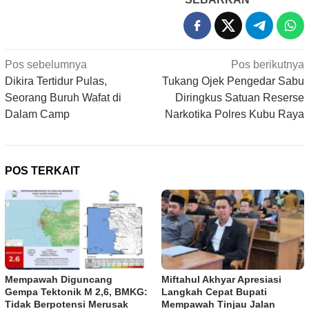
Navigasi
Pos sebelumnya
Pos berikutnya
pos
Dikira Tertidur Pulas,
Tukang Ojek Pengedar Sabu
Seorang Buruh Wafat di
Diringkus Satuan Reserse
Dalam Camp
Narkotika Polres Kubu Raya
POS TERKAIT
Mempawah Diguncang
Miftahul Akhyar Apresiasi
Gempa Tektonik M 2,6, BMKG:
Langkah Cepat Bupati
Tidak Berpotensi Merusak
Mempawah Tinjau Jalan