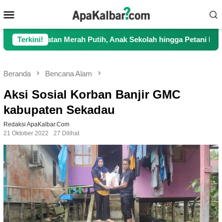
Loncat
Menu
ke
Mobile
konten
tan Merah Putih, Anak Sekolah hingga Petani Kini Kembali Lanc
Terkini!
Beranda
Bencana Alam
Aksi Sosial Korban Banjir GMC
kabupaten Sekadau
Redaksi ApaKalbar.com
21 Oktober 2022
27 Dilihat