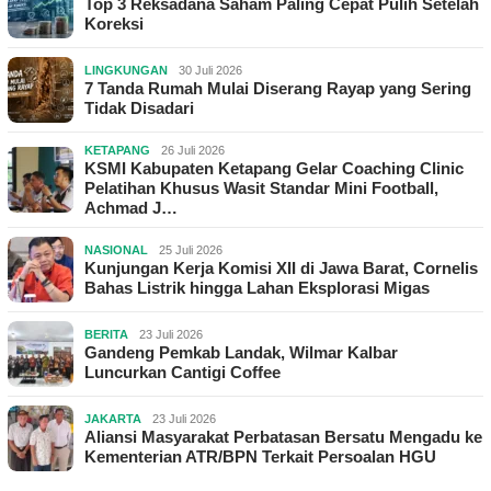
Top 3 Reksadana Saham Paling Cepat Pulih Setelah
Koreksi
LINGKUNGAN
30 Juli 2026
7 Tanda Rumah Mulai Diserang Rayap yang Sering
Tidak Disadari
KETAPANG
26 Juli 2026
KSMI Kabupaten Ketapang Gelar Coaching Clinic
Pelatihan Khusus Wasit Standar Mini Football,
Achmad J…
NASIONAL
25 Juli 2026
Kunjungan Kerja Komisi XII di Jawa Barat, Cornelis
Bahas Listrik hingga Lahan Eksplorasi Migas
BERITA
23 Juli 2026
Gandeng Pemkab Landak, Wilmar Kalbar
Luncurkan Cantigi Coffee
JAKARTA
23 Juli 2026
Aliansi Masyarakat Perbatasan Bersatu Mengadu ke
Kementerian ATR/BPN Terkait Persoalan HGU