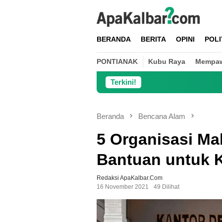
Loncat
ke
konten
BERANDA
BERITA
OPINI
POLI
PONTIANAK
Kubu Raya
Mempa
Terkini!
Danramil Jo
Beranda
Bencana Alam
5 Organisasi Ma
Bantuan untuk K
Redaksi ApaKalbar.com
16 November 2021
49 Dilihat