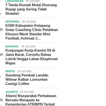
LINGKUNGAN
30 Juli 2026
7 Tanda Rumah Mulai Diserang
Rayap yang Sering Tidak
Disadari
KETAPANG
26 Juli 2026
KSMI Kabupaten Ketapang
Gelar Coaching Clinic Pelatihan
Khusus Wasit Standar Mini
Football, Achmad J…
NASIONAL
25 Juli 2026
Kunjungan Kerja Komisi XII di
Jawa Barat, Cornelis Bahas
Listrik hingga Lahan Eksplorasi
Migas
BERITA
23 Juli 2026
Gandeng Pemkab Landak,
Wilmar Kalbar Luncurkan
Cantigi Coffee
JAKARTA
23 Juli 2026
Aliansi Masyarakat Perbatasan
Bersatu Mengadu ke
Kementerian ATR/BPN Terkait