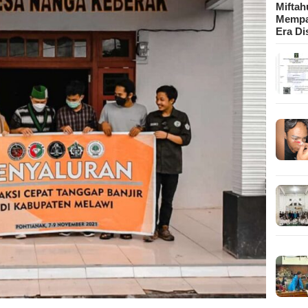
Mifta
Mempa
Era Di