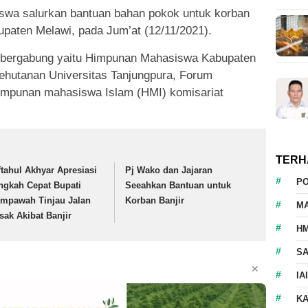
iswa salurkan bantuan bahan pokok untuk korban
upaten Melawi, pada Jum’at (12/11/2021).
 bergabung yaitu Himpunan Mahasiswa Kabupaten
hutanan Universitas Tanjungpura, Forum
mpunan mahasiswa Islam (HMI) komisariat
TERH
ftahul Akhyar Apresiasi
Pj Wako dan Jajaran
P
ngkah Cepat Bupati
Seeahkan Bantuan untuk
mpawah Tinjau Jalan
Korban Banjir
M
sak Akibat Banjir
HM
S
✕
IA
K