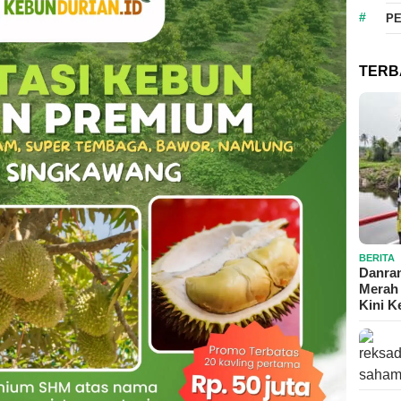
P
TERB
BERITA
Danram
Merah 
Kini 