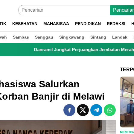
Pencaria
TIK
KESEHATAN
MAHASISWA
PENDIDIKAN
REDAKSI
H
wah
Sambas
Sanggau
Singkawang
Sintang
Landak
ngkat Perjuangkan Jembatan Merah Putih, Anak Sekolah hingga 
TERP
hasiswa Salurkan
orban Banjir di Melawi
MEMPA