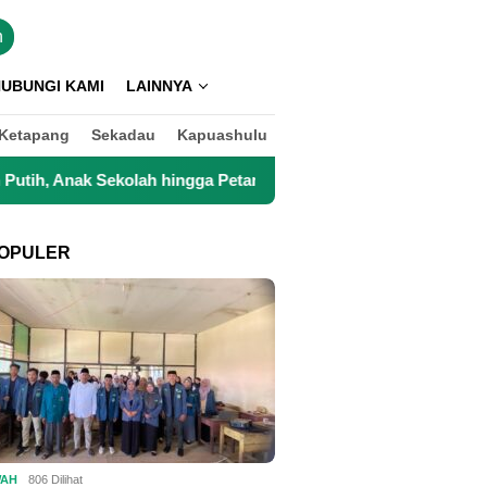
n
UBUNGI KAMI
LAINNYA
Ketapang
Sekadau
Kapuashulu
Petani Kini Kembali Lancar Beraktivitas
Top 3 Reksadan
OPULER
WAH
806 Dilihat