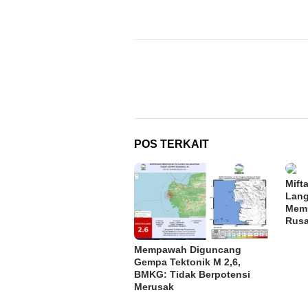
Navigasi
pos
POS TERKAIT
Mift
Lang
Memp
Rusa
Mempawah Diguncang
Gempa Tektonik M 2,6,
BMKG: Tidak Berpotensi
Merusak