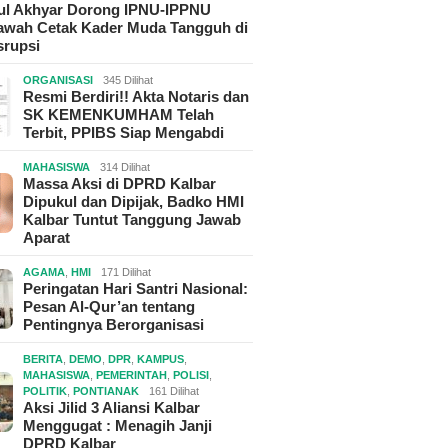
hul Akhyar Dorong IPNU-IPPNU
wah Cetak Kader Muda Tangguh di
srupsi
ORGANISASI
345 Dilihat
Resmi Berdiri!! Akta Notaris dan
SK KEMENKUMHAM Telah
Terbit, PPIBS Siap Mengabdi
MAHASISWA
314 Dilihat
Massa Aksi di DPRD Kalbar
Dipukul dan Dipijak, Badko HMI
Kalbar Tuntut Tanggung Jawab
Aparat
AGAMA
,
HMI
171 Dilihat
Peringatan Hari Santri Nasional:
Pesan Al-Qur’an tentang
Pentingnya Berorganisasi
BERITA
,
DEMO
,
DPR
,
KAMPUS
,
MAHASISWA
,
PEMERINTAH
,
POLISI
,
POLITIK
,
PONTIANAK
161 Dilihat
Aksi Jilid 3 Aliansi Kalbar
Menggugat : Menagih Janji
DPRD Kalbar