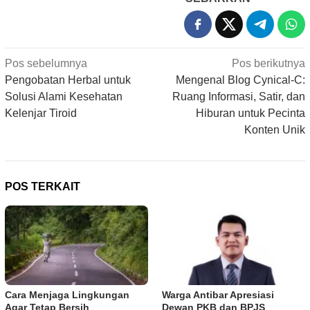
Navigasi
Pos sebelumnya
Pos berikutnya
pos
Pengobatan Herbal untuk
Mengenal Blog Cynical-C:
Solusi Alami Kesehatan
Ruang Informasi, Satir, dan
Kelenjar Tiroid
Hiburan untuk Pecinta
Konten Unik
POS TERKAIT
Cara Menjaga Lingkungan
Warga Antibar Apresiasi
Agar Tetap Bersih
Dewan PKB dan BPJS