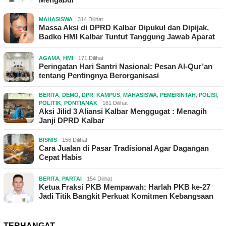
MAHASISWA
314 Dilihat
Massa Aksi di DPRD Kalbar Dipukul dan Dipijak,
Badko HMI Kalbar Tuntut Tanggung Jawab Aparat
AGAMA
,
HMI
171 Dilihat
Peringatan Hari Santri Nasional: Pesan Al-Qur’an
tentang Pentingnya Berorganisasi
BERITA
,
DEMO
,
DPR
,
KAMPUS
,
MAHASISWA
,
PEMERINTAH
,
POLISI
,
POLITIK
,
PONTIANAK
161 Dilihat
Aksi Jilid 3 Aliansi Kalbar Menggugat : Menagih
Janji DPRD Kalbar
BISNIS
156 Dilihat
Cara Jualan di Pasar Tradisional Agar Dagangan
Cepat Habis
BERITA
,
PARTAI
154 Dilihat
Ketua Fraksi PKB Mempawah: Harlah PKB ke-27
Jadi Titik Bangkit Perkuat Komitmen Kebangsaan
TERHANGAT