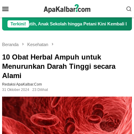
Loncat
Menu
ke
Mobile
konten
Anak Sekolah hingga Petani Kini Kembali Lancar Beraktivitas
Terkini!
Beranda
Kesehatan
10 Obat Herbal Ampuh untuk
Menurunkan Darah Tinggi secara
Alami
Redaksi ApaKalbar.com
31 Oktober 2024
23 Dilihat