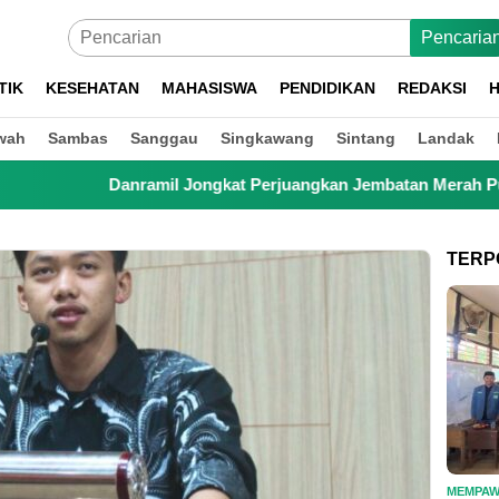
Pencaria
TIK
KESEHATAN
MAHASISWA
PENDIDIKAN
REDAKSI
H
wah
Sambas
Sanggau
Singkawang
Sintang
Landak
Danramil Jongkat Perjuangkan Jembatan Merah Putih, Anak Seko
TERP
MEMPA