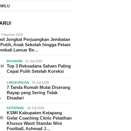
EMILU
ARU!
4 Agustus 2026
il Jongkat Perjuangkan Jembatan
Putih, Anak Sekolah hingga Petani
Kembali Lancar Be…
EKONOMI
31 Juli 2026
Top 3 Reksadana Saham Paling
Cepat Pulih Setelah Koreksi
LINGKUNGAN
30 Juli 2026
7 Tanda Rumah Mulai Diserang
Rayap yang Sering Tidak
Disadari
KETAPANG
26 Juli 2026
KSMI Kabupaten Ketapang
Gelar Coaching Clinic Pelatihan
Khusus Wasit Standar Mini
Football, Achmad J…