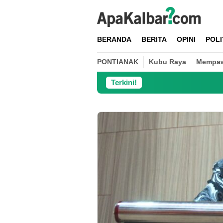
Loncat
ke
konten
BERANDA
BERITA
OPINI
POLI
PONTIANAK
Kubu Raya
Mempa
Terkini!