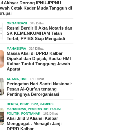
hul Akhyar Dorong IPNU-IPPNU
wah Cetak Kader Muda Tangguh di
srupsi
ORGANISASI
345 Dilihat
Resmi Berdiri!! Akta Notaris dan
SK KEMENKUMHAM Telah
Terbit, PPIBS Siap Mengabdi
MAHASISWA
314 Dilihat
Massa Aksi di DPRD Kalbar
Dipukul dan Dipijak, Badko HMI
Kalbar Tuntut Tanggung Jawab
Aparat
AGAMA
,
HMI
171 Dilihat
Peringatan Hari Santri Nasional:
Pesan Al-Qur’an tentang
Pentingnya Berorganisasi
BERITA
,
DEMO
,
DPR
,
KAMPUS
,
MAHASISWA
,
PEMERINTAH
,
POLISI
,
POLITIK
,
PONTIANAK
161 Dilihat
Aksi Jilid 3 Aliansi Kalbar
Menggugat : Menagih Janji
DPRD Kalbar