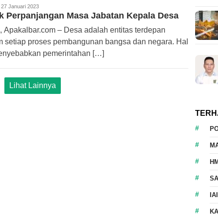
edaksi
27 Januari 2023
k Perpanjangan Masa Jabatan Kepala Desa
paKalbar.com
, Apakalbar.com – Desa adalah entitas terdepan
m setiap proses pembangunan bangsa dan negara. Hal
menyebabkan pemerintahan […]
Lihat Lainnya
TERH
P
M
HM
S
IA
K