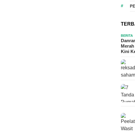
P
TERB
BERITA
Danram
Merah 
Kini 