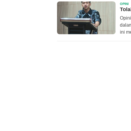
OPINI
R
Tola
A
Opini
dala
ini 