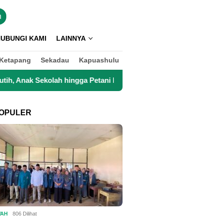
n
UBUNGI KAMI
LAINNYA
Ketapang
Sekadau
Kapuashulu
lah hingga Petani Kini Kembali Lancar Beraktivitas
To
OPULER
WAH
806 Dilihat