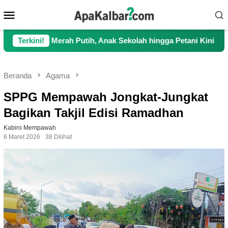
Loncat
Menu
ke
Mobile
konten
Merah Putih, Anak Sekolah hingga Petani Kini Kembali Lancar B
Terkini!
Beranda
Agama
SPPG Mempawah Jongkat-Jungkat
Bagikan Takjil Edisi Ramadhan
Kabiro Mempawah
6 Maret 2026
38 Dilihat