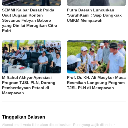
SEMMI Kalbar Desak Polda
Putra Daerah Luncurkan
Usut Dugaan Konten
‘SuruhKami’: Siap Dongkrak
Stevanus Febyan Babaro
UMKM Mempawah
yang Dinilai Merugikan Citra
Polri
Miftahul Akhyar Apresiasi
Prof. Dr. KH. Ali Masykur Musa
Program TJSL PLN, Dorong
Resmikan Langsung Program
Pemberdayaan Petani di
TJSL PLN di Mempawah
Mempawah
Tinggalkan Balasan
Alamat email Anda tidak akan dipublikasikan.
Ruas yang wajib ditandai
*