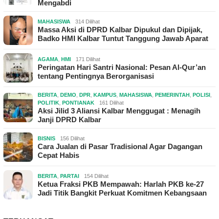
Mengabdi
MAHASISWA
314 Dilihat
Massa Aksi di DPRD Kalbar Dipukul dan Dipijak,
Badko HMI Kalbar Tuntut Tanggung Jawab Aparat
AGAMA
,
HMI
171 Dilihat
Peringatan Hari Santri Nasional: Pesan Al-Qur’an
tentang Pentingnya Berorganisasi
BERITA
,
DEMO
,
DPR
,
KAMPUS
,
MAHASISWA
,
PEMERINTAH
,
POLISI
,
POLITIK
,
PONTIANAK
161 Dilihat
Aksi Jilid 3 Aliansi Kalbar Menggugat : Menagih
Janji DPRD Kalbar
BISNIS
156 Dilihat
Cara Jualan di Pasar Tradisional Agar Dagangan
Cepat Habis
BERITA
,
PARTAI
154 Dilihat
Ketua Fraksi PKB Mempawah: Harlah PKB ke-27
Jadi Titik Bangkit Perkuat Komitmen Kebangsaan