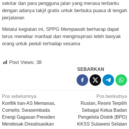
sekitar dan para pengguna jalan yang merasa terbantu
dengan adanya takjil gratis untuk berbuka puasa di tengah
perjalanan
Melalui kegiatan ini, SPPG Mempawah berharap dapat
terus menebar manfaat dan menginspirasi lebih banyak
orang untuk peduli terhadap sesama
Post Views:
38
SEBARKAN
Navigasi
Pos sebelumnya
Pos berikutnya
pos
Konflik Iran-AS Memanas,
Ruslan, Resmi Terpilih
Cornelis: Swasembada
Sebagai Ketua Badan
Energi Gagasan Presiden
Pengelola Distrik (BPD)
Mendesak Direalisasikan
KKSS Sulawesi Selatan