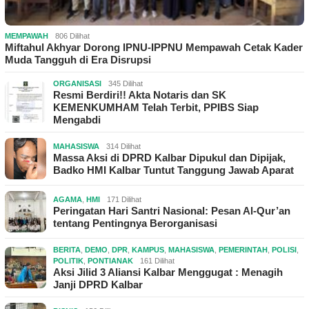
MEMPAWAH
806 Dilihat
Miftahul Akhyar Dorong IPNU-IPPNU Mempawah Cetak Kader
Muda Tangguh di Era Disrupsi
ORGANISASI
345 Dilihat
Resmi Berdiri!! Akta Notaris dan SK
KEMENKUMHAM Telah Terbit, PPIBS Siap
Mengabdi
MAHASISWA
314 Dilihat
Massa Aksi di DPRD Kalbar Dipukul dan Dipijak,
Badko HMI Kalbar Tuntut Tanggung Jawab Aparat
AGAMA
,
HMI
171 Dilihat
Peringatan Hari Santri Nasional: Pesan Al-Qur’an
tentang Pentingnya Berorganisasi
BERITA
,
DEMO
,
DPR
,
KAMPUS
,
MAHASISWA
,
PEMERINTAH
,
POLISI
,
POLITIK
,
PONTIANAK
161 Dilihat
Aksi Jilid 3 Aliansi Kalbar Menggugat : Menagih
Janji DPRD Kalbar