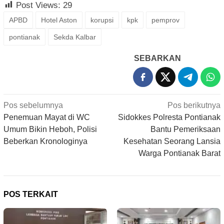
Post Views:
29
APBD
Hotel Aston
korupsi
kpk
pemprov
pontianak
Sekda Kalbar
SEBARKAN
Navigasi
Pos sebelumnya
Pos berikutnya
pos
Penemuan Mayat di WC
Sidokkes Polresta Pontianak
Umum Bikin Heboh, Polisi
Bantu Pemeriksaan
Beberkan Kronologinya
Kesehatan Seorang Lansia
Warga Pontianak Barat
POS TERKAIT