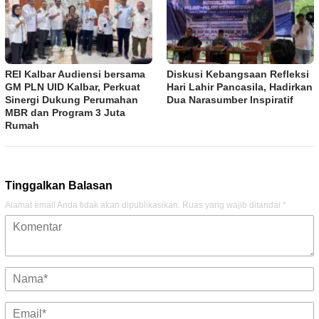
REI Kalbar Audiensi bersama
Diskusi Kebangsaan Refleksi
GM PLN UID Kalbar, Perkuat
Hari Lahir Pancasila, Hadirkan
Sinergi Dukung Perumahan
Dua Narasumber Inspiratif
MBR dan Program 3 Juta
Rumah
Tinggalkan Balasan
Alamat email Anda tidak akan dipublikasikan.
Ruas yang wajib ditandai
*