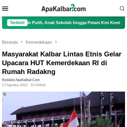
Loncat
Menu
ke
Mobile
konten
tih, Anak Sekolah hingga Petani Kini Kembali Lancar Beraktivi
Terkini!
Beranda
Kemerdekaan
Masyarakat Kalbar Lintas Etnis Gelar
Upacara HUT Kemerdekaan RI di
Rumah Radakng
Redaksi ApaKalbar.com
17 Agustus 2022
33 Dilihat