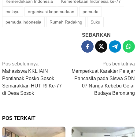
Kemerdekaan Indonesia
Kemerdekaan Indonesia ke-77
melayu
organisasi kepemudaan
pemuda
pemuda indonesia
Rumah Radakng
Suku
SEBARKAN
Navigasi
Pos sebelumnya
Pos berikutnya
pos
Mahasiswa KKL IAIN
Memperkuat Karakter Pelajar
Pontianak Posko Sosok
Pancasila pada Siswa SDN
Semarakkan HUT RI Ke-77
07 Nanga Kebebu Gelar
di Desa Sosok
Budaya Berontang
POS TERKAIT