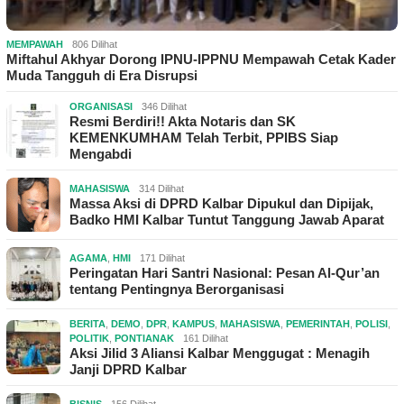
MEMPAWAH
806 Dilihat
Miftahul Akhyar Dorong IPNU-IPPNU Mempawah Cetak Kader
Muda Tangguh di Era Disrupsi
ORGANISASI
346 Dilihat
Resmi Berdiri!! Akta Notaris dan SK
KEMENKUMHAM Telah Terbit, PPIBS Siap
Mengabdi
MAHASISWA
314 Dilihat
Massa Aksi di DPRD Kalbar Dipukul dan Dipijak,
Badko HMI Kalbar Tuntut Tanggung Jawab Aparat
AGAMA
,
HMI
171 Dilihat
Peringatan Hari Santri Nasional: Pesan Al-Qur’an
tentang Pentingnya Berorganisasi
BERITA
,
DEMO
,
DPR
,
KAMPUS
,
MAHASISWA
,
PEMERINTAH
,
POLISI
,
POLITIK
,
PONTIANAK
161 Dilihat
Aksi Jilid 3 Aliansi Kalbar Menggugat : Menagih
Janji DPRD Kalbar
BISNIS
156 Dilihat