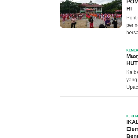
POM
RI
Pont
peri
bersa
KEME
Masy
HUT
Kalb
yang
Upac
K
,
KEM
IKA
Ele
Bend