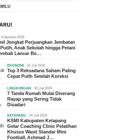
EMILU
ARU!
4 Agustus 2026
il Jongkat Perjuangkan Jembatan
Putih, Anak Sekolah hingga Petani
Kembali Lancar Be…
EKONOMI
31 Juli 2026
Top 3 Reksadana Saham Paling
Cepat Pulih Setelah Koreksi
LINGKUNGAN
30 Juli 2026
7 Tanda Rumah Mulai Diserang
Rayap yang Sering Tidak
Disadari
KETAPANG
26 Juli 2026
KSMI Kabupaten Ketapang
Gelar Coaching Clinic Pelatihan
Khusus Wasit Standar Mini
Football, Achmad J…