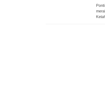
Pont
mera
Keta