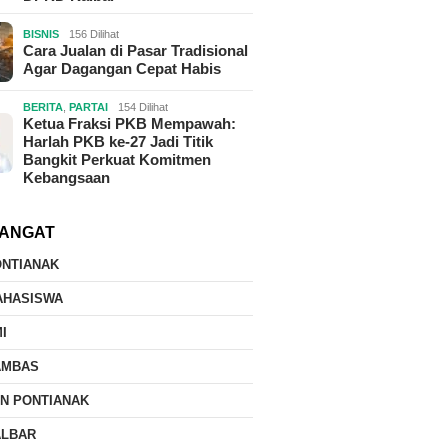
BISNIS
156 Dilihat
Cara Jualan di Pasar Tradisional
Agar Dagangan Cepat Habis
BERITA
,
PARTAI
154 Dilihat
Ketua Fraksi PKB Mempawah:
Harlah PKB ke-27 Jadi Titik
Bangkit Perkuat Komitmen
Kebangsaan
ANGAT
m
ONTIANAK
AHASISWA
I
AMBAS
IN PONTIANAK
ALBAR