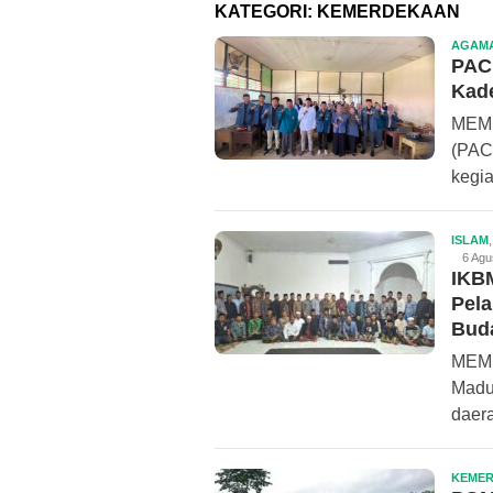
KATEGORI:
KEMERDEKAAN
AGAM
PAC
Kad
MEMP
(PAC
kegi
ISLAM
6 Agu
IKB
Pela
Bud
MEMP
Madu
daer
KEME