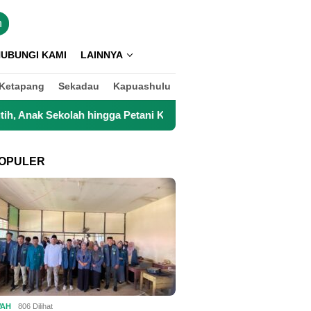
n
UBUNGI KAMI
LAINNYA
Ketapang
Sekadau
Kapuashulu
ah hingga Petani Kini Kembali Lancar Beraktivitas
Top 
OPULER
WAH
806 Dilihat