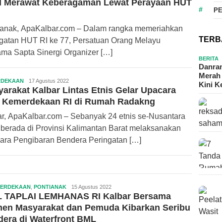
 Merawat Keberagaman Lewat Perayaan HUT
ApaKalbar.com
P
ianak, ApaKalbar.com – Dalam rangka memeriahkan
TERB
ngatan HUT RI ke 77, Persatuan Orang Melayu
ma Sapta Sinergi Organizer […]
BERITA
Danram
Merah 
RDEKAAN
Redaksi
17 Agustus 2022
Kini 
arakat Kalbar Lintas Etnis Gelar Upacara
ApaKalbar.com
 Kemerdekaan RI di Rumah Radakng
ar, ApaKalbar.com – Sebanyak 24 etnis se-Nusantara
 berada di Provinsi Kalimantan Barat melaksanakan
ara Pengibaran Bendera Peringatan […]
ERDEKAAN
,
PONTIANAK
Redaksi
15 Agustus 2022
L TAPLAI LEMHANAS RI Kalbar Bersama
ApaKalbar.com
men Masyarakat dan Pemuda Kibarkan Seribu
era di Waterfront BML