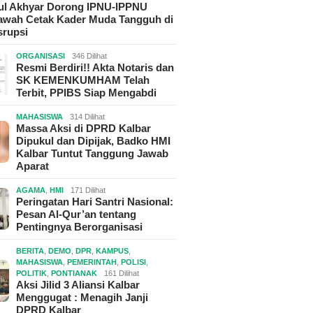
hul Akhyar Dorong IPNU-IPPNU
wah Cetak Kader Muda Tangguh di
srupsi
ORGANISASI
346 Dilihat
Resmi Berdiri!! Akta Notaris dan
SK KEMENKUMHAM Telah
Terbit, PPIBS Siap Mengabdi
MAHASISWA
314 Dilihat
Massa Aksi di DPRD Kalbar
Dipukul dan Dipijak, Badko HMI
Kalbar Tuntut Tanggung Jawab
Aparat
AGAMA
,
HMI
171 Dilihat
Peringatan Hari Santri Nasional:
Pesan Al-Qur’an tentang
Pentingnya Berorganisasi
BERITA
,
DEMO
,
DPR
,
KAMPUS
,
MAHASISWA
,
PEMERINTAH
,
POLISI
,
POLITIK
,
PONTIANAK
161 Dilihat
Aksi Jilid 3 Aliansi Kalbar
Menggugat : Menagih Janji
DPRD Kalbar