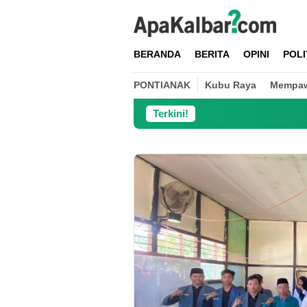
Loncat
ke
konten
BERANDA
BERITA
OPINI
POLI
PONTIANAK
Kubu Raya
Mempa
Terkini!