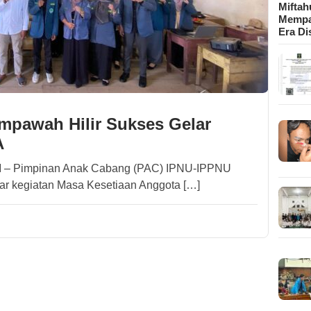
Mifta
Mempa
Era Di
pawah Hilir Sukses Gelar
A
Pimpinan Anak Cabang (PAC) IPNU-IPPNU
r kegiatan Masa Kesetiaan Anggota […]