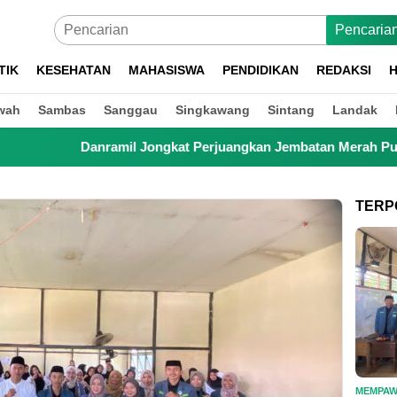
Pencaria
TIK
KESEHATAN
MAHASISWA
PENDIDIKAN
REDAKSI
H
wah
Sambas
Sanggau
Singkawang
Sintang
Landak
Danramil Jongkat Perjuangkan Jembatan Merah Putih, Anak Sekol
TERP
MEMPA