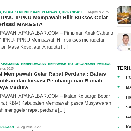
A
,
ISLAM
,
KEMERDEKAAN
,
MEMPAWAH
,
ORGANISASI
Redaksi
10 Agustus 2025
 IPNU-IPPNU Mempawah Hilir Sukses Gelar
ApaKalbar.com
erisasi MAKESTA
AWAH, APAKALBAR.COM – Pimpinan Anak Cabang
) IPNU-IPPNU Mempawah Hilir sukses menggelar
atan Masa Kesetiaan Anggota […]
,
KEAMANAN
,
KEMERDEKAAN
,
MEMPAWAH
,
NU
,
ORGANISASI
,
PEMUDA
Redaksi
TERH
stus 2025
ApaKalbar.co
M Mempawah Gelar Rapat Perdana : Bahas
P
ntikan dan Inisiasi Pembangunan Rumah
aya Madura
M
AWAH. APAKALBAR.COM – Ikatan Keluarga Besar
HM
ra (IKBM) Kabupaten Mempawah pasca Musyawarah
S
ah menggelar rapat perdana […]
IA
K
RDEKAAN
Redaksi
30 Agustus 2022