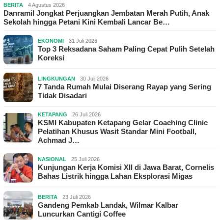
BERITA
4 Agustus 2026
Danramil Jongkat Perjuangkan Jembatan Merah Putih, Anak
Sekolah hingga Petani Kini Kembali Lancar Be…
EKONOMI
31 Juli 2026
Top 3 Reksadana Saham Paling Cepat Pulih Setelah
Koreksi
LINGKUNGAN
30 Juli 2026
7 Tanda Rumah Mulai Diserang Rayap yang Sering
Tidak Disadari
KETAPANG
26 Juli 2026
KSMI Kabupaten Ketapang Gelar Coaching Clinic
Pelatihan Khusus Wasit Standar Mini Football,
Achmad J…
NASIONAL
25 Juli 2026
Kunjungan Kerja Komisi XII di Jawa Barat, Cornelis
Bahas Listrik hingga Lahan Eksplorasi Migas
BERITA
23 Juli 2026
Gandeng Pemkab Landak, Wilmar Kalbar
Luncurkan Cantigi Coffee