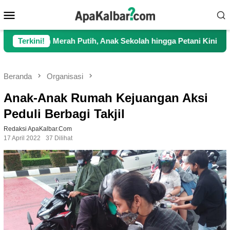
Loncat
Menu
ke
Mobile
konten
Merah Putih, Anak Sekolah hingga Petani Kini Kembali Lancar B
Terkini!
Beranda
Organisasi
Anak-Anak Rumah Kejuangan Aksi
Peduli Berbagi Takjil
Redaksi ApaKalbar.com
17 April 2022
37 Dilihat