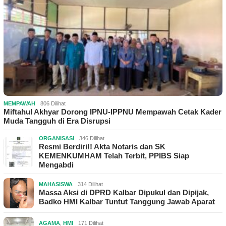
MEMPAWAH
806 Dilihat
Miftahul Akhyar Dorong IPNU-IPPNU Mempawah Cetak Kader
Muda Tangguh di Era Disrupsi
ORGANISASI
346 Dilihat
Resmi Berdiri!! Akta Notaris dan SK
KEMENKUMHAM Telah Terbit, PPIBS Siap
Mengabdi
MAHASISWA
314 Dilihat
Massa Aksi di DPRD Kalbar Dipukul dan Dipijak,
Badko HMI Kalbar Tuntut Tanggung Jawab Aparat
AGAMA
,
HMI
171 Dilihat