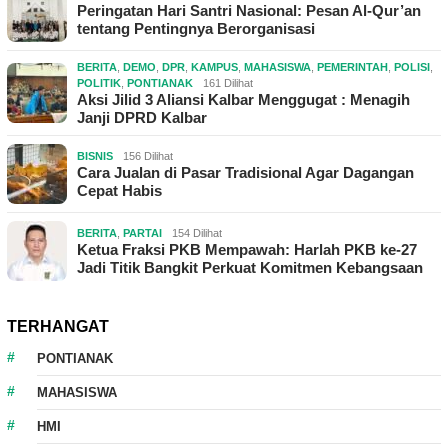
Peringatan Hari Santri Nasional: Pesan Al-Qur’an
tentang Pentingnya Berorganisasi
BERITA
,
DEMO
,
DPR
,
KAMPUS
,
MAHASISWA
,
PEMERINTAH
,
POLISI
,
POLITIK
,
PONTIANAK
161 Dilihat
Aksi Jilid 3 Aliansi Kalbar Menggugat : Menagih
Janji DPRD Kalbar
BISNIS
156 Dilihat
Cara Jualan di Pasar Tradisional Agar Dagangan
Cepat Habis
BERITA
,
PARTAI
154 Dilihat
Ketua Fraksi PKB Mempawah: Harlah PKB ke-27
Jadi Titik Bangkit Perkuat Komitmen Kebangsaan
TERHANGAT
PONTIANAK
MAHASISWA
HMI