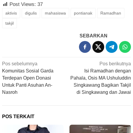
Post Views:
37
aktivis
digulis
mahasiswa
pontianak
Ramadhan
takjil
SEBARKAN
Navigasi
Pos sebelumnya
Pos berikutnya
pos
Komunitas Sosial Garda
Isi Ramadhan dengan
Terdepan Open Donasi
Pahala, Osis MA Ushuluddin
Untuk Panti Asuhan An-
Singkawang Bagikan Takjil
Nasroh
di Singkawang dan Jawai
POS TERKAIT