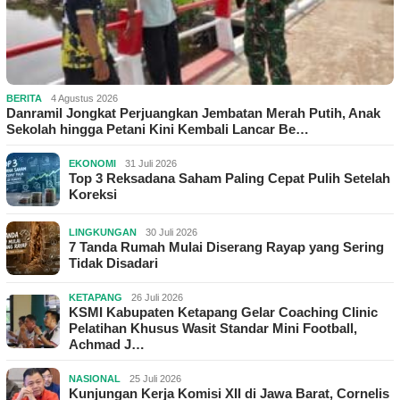
BERITA
4 Agustus 2026
Danramil Jongkat Perjuangkan Jembatan Merah Putih, Anak
Sekolah hingga Petani Kini Kembali Lancar Be…
EKONOMI
31 Juli 2026
Top 3 Reksadana Saham Paling Cepat Pulih Setelah
Koreksi
LINGKUNGAN
30 Juli 2026
7 Tanda Rumah Mulai Diserang Rayap yang Sering
Tidak Disadari
KETAPANG
26 Juli 2026
KSMI Kabupaten Ketapang Gelar Coaching Clinic
Pelatihan Khusus Wasit Standar Mini Football,
Achmad J…
NASIONAL
25 Juli 2026
Kunjungan Kerja Komisi XII di Jawa Barat, Cornelis