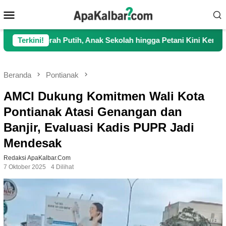
Loncat
Menu
ke
Mobile
konten
 Putih, Anak Sekolah hingga Petani Kini Kembali Lancar Berakt
Terkini!
Beranda
Pontianak
AMCI Dukung Komitmen Wali Kota
Pontianak Atasi Genangan dan
Banjir, Evaluasi Kadis PUPR Jadi
Mendesak
Redaksi ApaKalbar.com
7 Oktober 2025
4 Dilihat