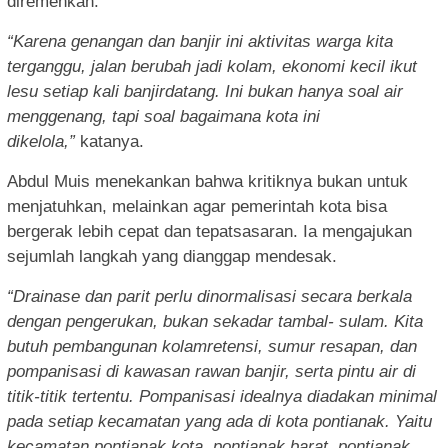
diremehkan.
“Karen
a genangan dan banjir
ini aktivitas warga kita
terganggu, jalan berubah jadi kolam, ekonomi kecil ikut
lesu setiap kali banjirdatang. Ini bukan hanya soal air
menggenang, tapi soal bagaimana kota ini
dikelola,”
katanya.
Abdul Muis menekankan bahwa kritiknya bukan untuk
menjatuhkan, melainkan agar pemerintah kota bisa
bergerak lebih cepat dan tepatsasaran. Ia mengajukan
sejumlah langkah yang dianggap mendesak.
“D
rainase
da
n parit perlu dinormalisasi secara berkala
dengan pengerukan, bukan sekadar tambal- sulam. Kita
butuh pembangunan kolamretensi, sumur resapan, dan
pompanisasi di kawasan rawan banjir, serta pintu air di
titik-titik tertentu. Pompanisasi idealnya diadakan minimal
pada setiap kecamatan yang ada di kota pontianak. Yaitu
kecamatan pontianak kota, pontianak barat, pontianak