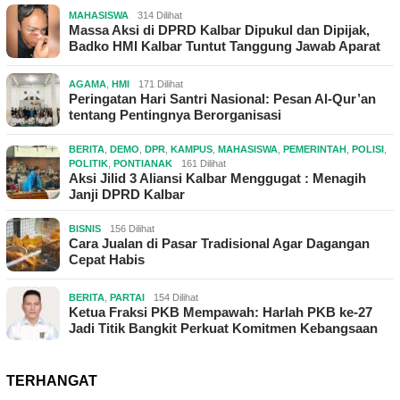
MAHASISWA
314 Dilihat
Massa Aksi di DPRD Kalbar Dipukul dan Dipijak,
Badko HMI Kalbar Tuntut Tanggung Jawab Aparat
AGAMA
,
HMI
171 Dilihat
Peringatan Hari Santri Nasional: Pesan Al-Qur’an
tentang Pentingnya Berorganisasi
BERITA
,
DEMO
,
DPR
,
KAMPUS
,
MAHASISWA
,
PEMERINTAH
,
POLISI
,
POLITIK
,
PONTIANAK
161 Dilihat
Aksi Jilid 3 Aliansi Kalbar Menggugat : Menagih
Janji DPRD Kalbar
BISNIS
156 Dilihat
Cara Jualan di Pasar Tradisional Agar Dagangan
Cepat Habis
BERITA
,
PARTAI
154 Dilihat
Ketua Fraksi PKB Mempawah: Harlah PKB ke-27
Jadi Titik Bangkit Perkuat Komitmen Kebangsaan
TERHANGAT