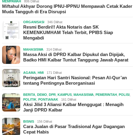
MEMPAWAH
806 Dilihat
Miftahul Akhyar Dorong IPNU-IPPNU Mempawah Cetak Kader
Muda Tangguh di Era Disrupsi
ORGANISASI
346 Dilihat
Resmi Berdiri!! Akta Notaris dan SK
KEMENKUMHAM Telah Terbit, PPIBS Siap
Mengabdi
MAHASISWA
314 Dilihat
Massa Aksi di DPRD Kalbar Dipukul dan Dipijak,
Badko HMI Kalbar Tuntut Tanggung Jawab Aparat
AGAMA
,
HMI
171 Dilihat
Peringatan Hari Santri Nasional: Pesan Al-Qur’an
tentang Pentingnya Berorganisasi
BERITA
,
DEMO
,
DPR
,
KAMPUS
,
MAHASISWA
,
PEMERINTAH
,
POLISI
,
POLITIK
,
PONTIANAK
161 Dilihat
Aksi Jilid 3 Aliansi Kalbar Menggugat : Menagih
Janji DPRD Kalbar
BISNIS
156 Dilihat
Cara Jualan di Pasar Tradisional Agar Dagangan
Cepat Habis