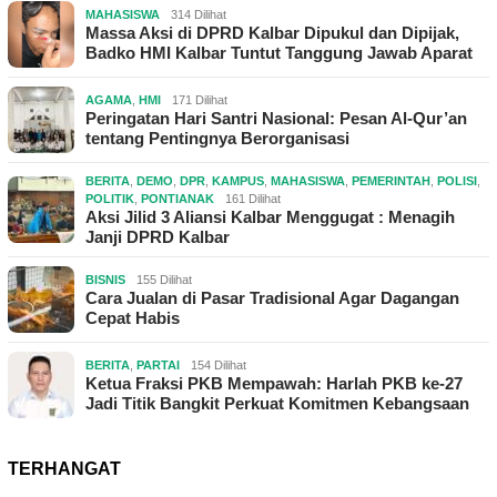
MAHASISWA
314 Dilihat
Massa Aksi di DPRD Kalbar Dipukul dan Dipijak,
Badko HMI Kalbar Tuntut Tanggung Jawab Aparat
AGAMA
,
HMI
171 Dilihat
Peringatan Hari Santri Nasional: Pesan Al-Qur’an
tentang Pentingnya Berorganisasi
BERITA
,
DEMO
,
DPR
,
KAMPUS
,
MAHASISWA
,
PEMERINTAH
,
POLISI
,
POLITIK
,
PONTIANAK
161 Dilihat
Aksi Jilid 3 Aliansi Kalbar Menggugat : Menagih
Janji DPRD Kalbar
BISNIS
155 Dilihat
Cara Jualan di Pasar Tradisional Agar Dagangan
Cepat Habis
BERITA
,
PARTAI
154 Dilihat
Ketua Fraksi PKB Mempawah: Harlah PKB ke-27
Jadi Titik Bangkit Perkuat Komitmen Kebangsaan
TERHANGAT