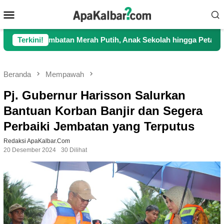
Loncat
Menu
ke
Mobile
konten
tan Merah Putih, Anak Sekolah hingga Petani Kini Kembali Lanc
Terkini!
Beranda
Mempawah
Pj. Gubernur Harisson Salurkan
Bantuan Korban Banjir dan Segera
Perbaiki Jembatan yang Terputus
Redaksi ApaKalbar.com
20 Desember 2024
30 Dilihat