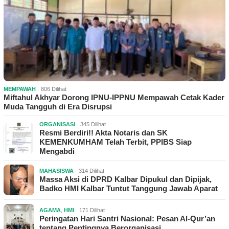
MEMPAWAH
806 Dilihat
Miftahul Akhyar Dorong IPNU-IPPNU Mempawah Cetak Kader
Muda Tangguh di Era Disrupsi
ORGANISASI
345 Dilihat
Resmi Berdiri!! Akta Notaris dan SK
KEMENKUMHAM Telah Terbit, PPIBS Siap
Mengabdi
MAHASISWA
314 Dilihat
Massa Aksi di DPRD Kalbar Dipukul dan Dipijak,
Badko HMI Kalbar Tuntut Tanggung Jawab Aparat
AGAMA
,
HMI
171 Dilihat
Peringatan Hari Santri Nasional: Pesan Al-Qur’an
tentang Pentingnya Berorganisasi