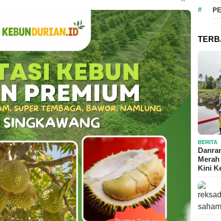
P
TERB
BERITA
Danram
Merah 
Kini 