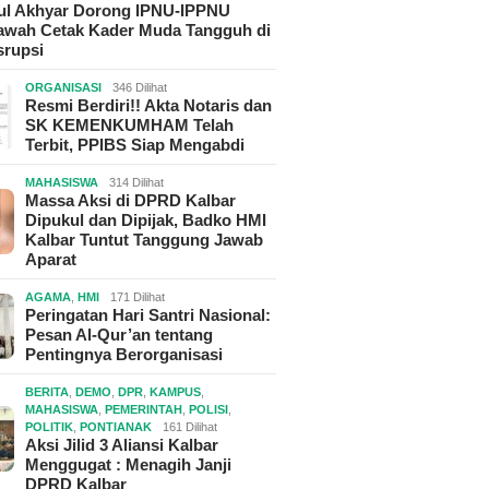
hul Akhyar Dorong IPNU-IPPNU
wah Cetak Kader Muda Tangguh di
srupsi
ORGANISASI
346 Dilihat
Resmi Berdiri!! Akta Notaris dan
SK KEMENKUMHAM Telah
Terbit, PPIBS Siap Mengabdi
MAHASISWA
314 Dilihat
Massa Aksi di DPRD Kalbar
Dipukul dan Dipijak, Badko HMI
Kalbar Tuntut Tanggung Jawab
Aparat
AGAMA
,
HMI
171 Dilihat
Peringatan Hari Santri Nasional:
Pesan Al-Qur’an tentang
Pentingnya Berorganisasi
BERITA
,
DEMO
,
DPR
,
KAMPUS
,
MAHASISWA
,
PEMERINTAH
,
POLISI
,
POLITIK
,
PONTIANAK
161 Dilihat
Aksi Jilid 3 Aliansi Kalbar
Menggugat : Menagih Janji
DPRD Kalbar