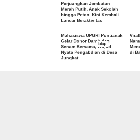
Perjuangkan Jembatan
Merah Putih, Anak Sekolah
hingga Petani Kini Kembali
Lancar Beraktivitas
Mahasiswa UPGRI Pontianak
Vira
Gelar Donor Darah dan
Nama
tutup
Senam Bersama, Wujud
Mena
Nyata Pengabdian di Desa
di B
Jungkat
Tinggalkan Balasan
Alamat email Anda tidak akan dipublikasikan.