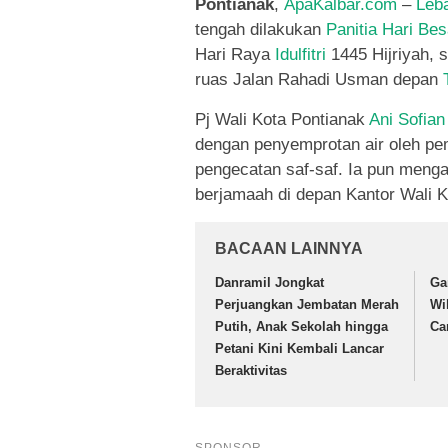
Pontianak
,
ApaKalbar.com
–
Leb
tengah dilakukan
Panitia Hari Be
Hari Raya
Idulfitri
1445 Hijriyah, 
ruas Jalan Rahadi Usman depan
Pj Wali Kota Pontianak
Ani Sofian
dengan penyemprotan air oleh p
pengecatan saf-saf. Ia pun meng
berjamaah di depan Kantor Wali Ko
BACAAN LAINNYA
Danramil Jongkat
Ga
Perjuangkan Jembatan Merah
Wi
Putih, Anak Sekolah hingga
Ca
Petani Kini Kembali Lancar
Beraktivitas
SPONSOR