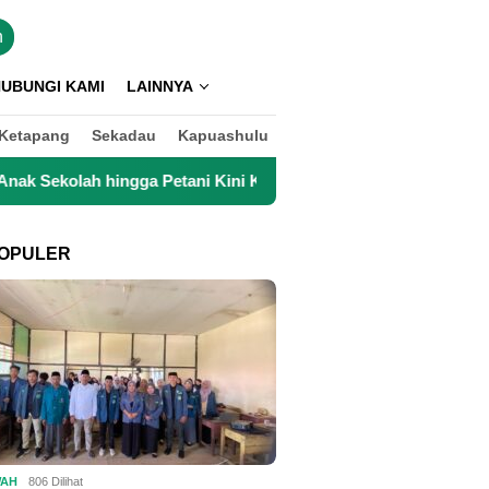
n
UBUNGI KAMI
LAINNYA
Ketapang
Sekadau
Kapuashulu
a Petani Kini Kembali Lancar Beraktivitas
Top 3 Reksad
OPULER
WAH
806 Dilihat