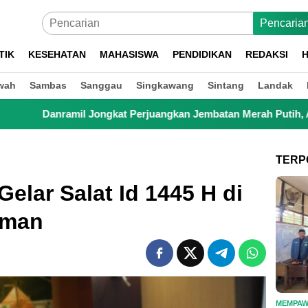
Pencaria
TIK
KESEHATAN
MAHASISWA
PENDIDIKAN
REDAKSI
H
wah
Sambas
Sanggau
Singkawang
Sintang
Landak
Jongkat Perjuangkan Jembatan Merah Putih, Anak Sekolah hingg
TERP
elar Salat Id 1445 H di
sman
MEMPA