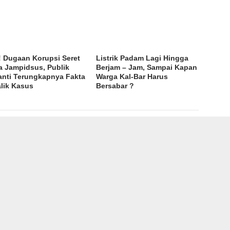
l! Dugaan Korupsi Seret
Listrik Padam Lagi Hingga
 Jampidsus, Publik
Berjam – Jam, Sampai Kapan
nti Terungkapnya Fakta
Warga Kal-Bar Harus
alik Kasus
Bersabar ?
Ruas yang wajib ditandai
*