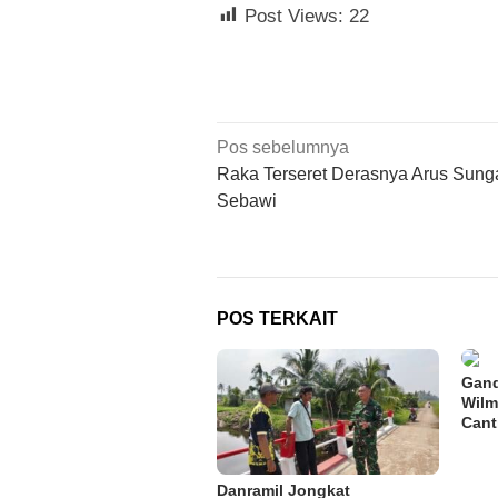
Post Views:
22
Navigasi
Pos sebelumnya
pos
Raka Terseret Derasnya Arus Sung
Sebawi
POS TERKAIT
Gand
Wilm
Cant
Danramil Jongkat