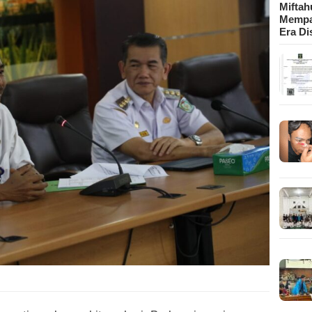
Mifta
Mempa
Era Di