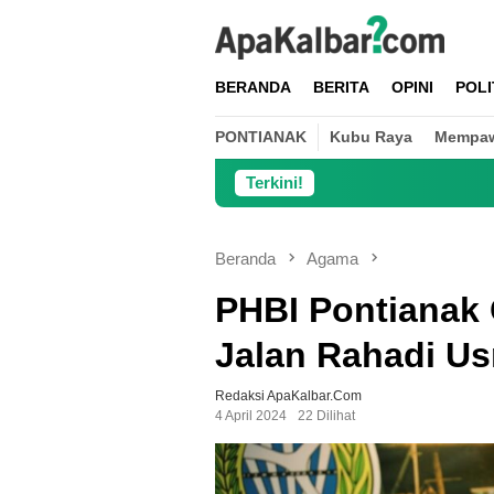
Loncat
ke
konten
BERANDA
BERITA
OPINI
POLI
PONTIANAK
Kubu Raya
Mempa
Terkini!
Danramil 
Beranda
Agama
PHBI Pontianak G
Jalan Rahadi U
Redaksi ApaKalbar.com
4 April 2024
22 Dilihat