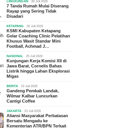
LINGKUNGAN
30 Juli 2026
7 Tanda Rumah Mulai Diserang
Rayap yang Sering Tidak
Disadari
KETAPANG
26 Juli 2026
KSMI Kabupaten Ketapang
Gelar Coaching Clinic Pelatihan
Khusus Wasit Standar Mini
Football, Achmad J…
NASIONAL
25 Juli 2026
Kunjungan Kerja Komisi XII di
Jawa Barat, Cornelis Bahas
Listrik hingga Lahan Eksplorasi
Migas
BERITA
23 Juli 2026
Gandeng Pemkab Landak,
Wilmar Kalbar Luncurkan
Cantigi Coffee
JAKARTA
23 Juli 2026
Aliansi Masyarakat Perbatasan
Bersatu Mengadu ke
Kementerian ATR/BPN Terkait