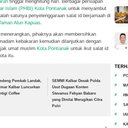
aran
tinggal menghitung hari. Berbagai persiapan
sar Islam (PHBI) Kota Pontianak
untuk menyambut
salah satunya penyelenggaraan salat id berjamaah di
Taman Alun Kapuas
.
menerangkan, pihaknya akan membersihkan
emadam kebakaran kemudian dilanjutkan dengan
ajak umat muslim
Kota Pontianak
untuk ikut salat id
ta itu.
TERH
P
ndeng Pemkab Landak,
SEMMI Kalbar Desak Polda
M
lmar Kalbar Luncurkan
Usut Dugaan Konten
ntigi Coffee
Stevanus Febyan Babaro
HM
yang Dinilai Merugikan Citra
S
Polri
IA
K
✕