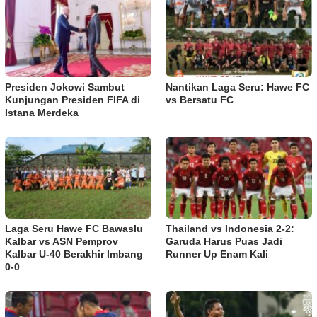
Presiden Jokowi Sambut
Nantikan Laga Seru: Hawe FC
Kunjungan Presiden FIFA di
vs Bersatu FC
Istana Merdeka
Laga Seru Hawe FC Bawaslu
Thailand vs Indonesia 2-2:
Kalbar vs ASN Pemprov
Garuda Harus Puas Jadi
Kalbar U-40 Berakhir Imbang
Runner Up Enam Kali
0-0