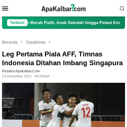
Loncat
Menu
ke
Mobile
konten
Merah Putih, Anak Sekolah hingga Petani Kini Kembali Lancar B
Terkini!
Beranda
Sepakbola
Leg Pertama Piala AFF, Timnas
Indonesia Ditahan Imbang Singapura
Redaksi ApaKalbar.com
23 Desember 2021
46 Dilihat