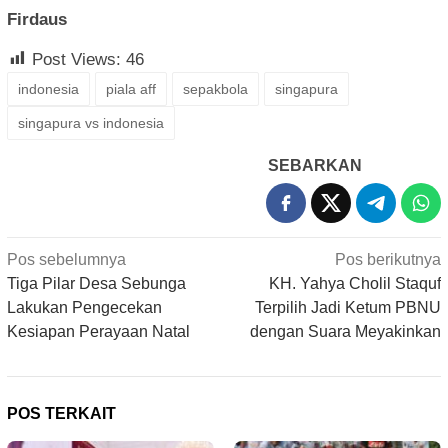
Firdaus
Post Views:
46
indonesia
piala aff
sepakbola
singapura
singapura vs indonesia
SEBARKAN
Navigasi
Pos sebelumnya
Pos berikutnya
pos
Tiga Pilar Desa Sebunga
KH. Yahya Cholil Staquf
Lakukan Pengecekan
Terpilih Jadi Ketum PBNU
Kesiapan Perayaan Natal
dengan Suara Meyakinkan
POS TERKAIT