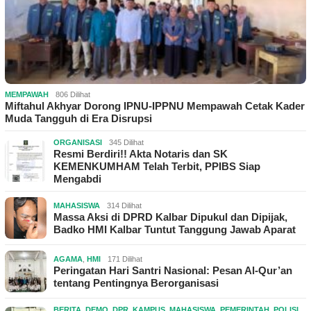
MEMPAWAH
806 Dilihat
Miftahul Akhyar Dorong IPNU-IPPNU Mempawah Cetak Kader
Muda Tangguh di Era Disrupsi
ORGANISASI
345 Dilihat
Resmi Berdiri!! Akta Notaris dan SK
KEMENKUMHAM Telah Terbit, PPIBS Siap
Mengabdi
MAHASISWA
314 Dilihat
Massa Aksi di DPRD Kalbar Dipukul dan Dipijak,
Badko HMI Kalbar Tuntut Tanggung Jawab Aparat
AGAMA
,
HMI
171 Dilihat
Peringatan Hari Santri Nasional: Pesan Al-Qur’an
tentang Pentingnya Berorganisasi
BERITA
,
DEMO
,
DPR
,
KAMPUS
,
MAHASISWA
,
PEMERINTAH
,
POLISI
,