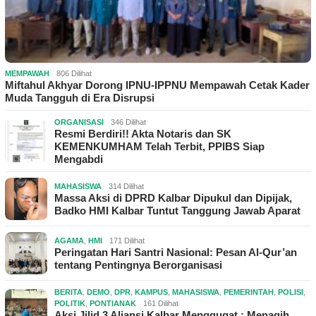
MEMPAWAH
806 Dilihat
Miftahul Akhyar Dorong IPNU-IPPNU Mempawah Cetak Kader
Muda Tangguh di Era Disrupsi
ORGANISASI
346 Dilihat
Resmi Berdiri!! Akta Notaris dan SK
KEMENKUMHAM Telah Terbit, PPIBS Siap
Mengabdi
MAHASISWA
314 Dilihat
Massa Aksi di DPRD Kalbar Dipukul dan Dipijak,
Badko HMI Kalbar Tuntut Tanggung Jawab Aparat
AGAMA
,
HMI
171 Dilihat
Peringatan Hari Santri Nasional: Pesan Al-Qur’an
tentang Pentingnya Berorganisasi
BERITA
,
DEMO
,
DPR
,
KAMPUS
,
MAHASISWA
,
PEMERINTAH
,
POLISI
,
POLITIK
,
PONTIANAK
161 Dilihat
Aksi Jilid 3 Aliansi Kalbar Menggugat : Menagih