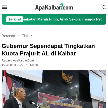
Loncat
Menu
ke
Mobile
konten
mbatan Merah Putih, Anak Sekolah hingga Petani Kini Kembali L
Terkini!
Beranda
TNI
Gubernur Sependapat Tingkatkan
Kuota Prajurit AL di Kalbar
Redaksi ApaKalbar.com
10 Oktober 2022
43 Dilihat