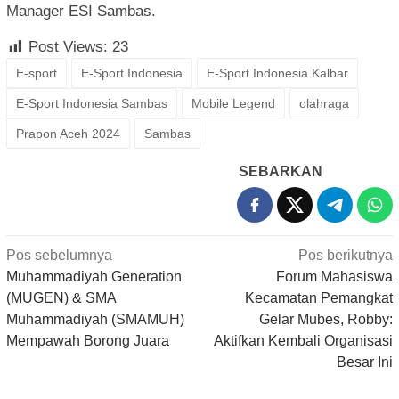
Manager ESI Sambas.
Post Views:
23
E-sport
E-Sport Indonesia
E-Sport Indonesia Kalbar
E-Sport Indonesia Sambas
Mobile Legend
olahraga
Prapon Aceh 2024
Sambas
SEBARKAN
Navigasi
Pos sebelumnya
Pos berikutnya
pos
Muhammadiyah Generation
Forum Mahasiswa
(MUGEN) & SMA
Kecamatan Pemangkat
Muhammadiyah (SMAMUH)
Gelar Mubes, Robby:
Mempawah Borong Juara
Aktifkan Kembali Organisasi
Besar Ini