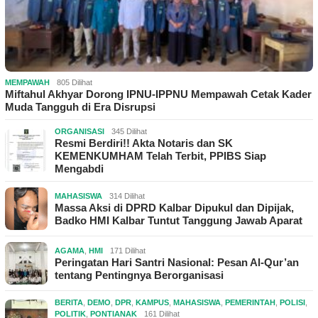
MEMPAWAH
805 Dilihat
Miftahul Akhyar Dorong IPNU-IPPNU Mempawah Cetak Kader
Muda Tangguh di Era Disrupsi
ORGANISASI
345 Dilihat
Resmi Berdiri!! Akta Notaris dan SK
KEMENKUMHAM Telah Terbit, PPIBS Siap
Mengabdi
MAHASISWA
314 Dilihat
Massa Aksi di DPRD Kalbar Dipukul dan Dipijak,
Badko HMI Kalbar Tuntut Tanggung Jawab Aparat
AGAMA
,
HMI
171 Dilihat
Peringatan Hari Santri Nasional: Pesan Al-Qur’an
tentang Pentingnya Berorganisasi
BERITA
,
DEMO
,
DPR
,
KAMPUS
,
MAHASISWA
,
PEMERINTAH
,
POLISI
,
POLITIK
,
PONTIANAK
161 Dilihat