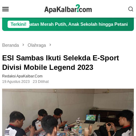
Loncat
Menu
ke
Mobile
konten
atan Merah Putih, Anak Sekolah hingga Petani Kini Kembali Lan
Terkini!
Beranda
Olahraga
ESI Sambas Ikuti Selekda E-Sport
Divisi Mobile Legend 2023
Redaksi ApaKalbar.com
19 Agustus 2023
23 Dilihat