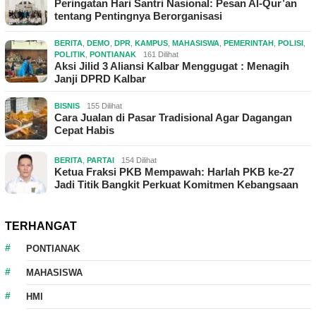
Peringatan Hari Santri Nasional: Pesan Al-Qur’an
tentang Pentingnya Berorganisasi
BERITA
,
DEMO
,
DPR
,
KAMPUS
,
MAHASISWA
,
PEMERINTAH
,
POLISI
,
POLITIK
,
PONTIANAK
161 Dilihat
Aksi Jilid 3 Aliansi Kalbar Menggugat : Menagih
Janji DPRD Kalbar
BISNIS
155 Dilihat
Cara Jualan di Pasar Tradisional Agar Dagangan
Cepat Habis
BERITA
,
PARTAI
154 Dilihat
Ketua Fraksi PKB Mempawah: Harlah PKB ke-27
Jadi Titik Bangkit Perkuat Komitmen Kebangsaan
TERHANGAT
PONTIANAK
MAHASISWA
HMI