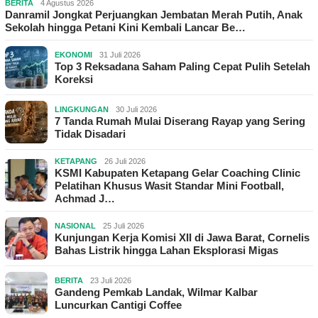
BERITA
4 Agustus 2026
Danramil Jongkat Perjuangkan Jembatan Merah Putih, Anak
Sekolah hingga Petani Kini Kembali Lancar Be…
EKONOMI
31 Juli 2026
Top 3 Reksadana Saham Paling Cepat Pulih Setelah
Koreksi
LINGKUNGAN
30 Juli 2026
7 Tanda Rumah Mulai Diserang Rayap yang Sering
Tidak Disadari
KETAPANG
26 Juli 2026
KSMI Kabupaten Ketapang Gelar Coaching Clinic
Pelatihan Khusus Wasit Standar Mini Football,
Achmad J…
NASIONAL
25 Juli 2026
Kunjungan Kerja Komisi XII di Jawa Barat, Cornelis
Bahas Listrik hingga Lahan Eksplorasi Migas
BERITA
23 Juli 2026
Gandeng Pemkab Landak, Wilmar Kalbar
Luncurkan Cantigi Coffee