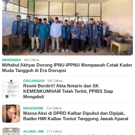
MEMPAWAH
805 Dilihat
Miftahul Akhyar Dorong IPNU-IPPNU Mempawah Cetak Kader
Muda Tangguh di Era Disrupsi
ORGANISASI
345 Dilihat
Resmi Berdiri!! Akta Notaris dan SK
KEMENKUMHAM Telah Terbit, PPIBS Siap
Mengabdi
MAHASISWA
314 Dilihat
Massa Aksi di DPRD Kalbar Dipukul dan Dipijak,
Badko HMI Kalbar Tuntut Tanggung Jawab Aparat
AGAMA
,
HMI
171 Dilihat